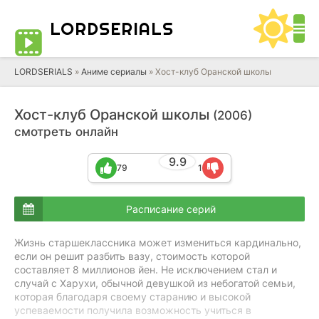
LORD
SERIALS
LORDSERIALS
»
Аниме сериалы
»
Хост-клуб Оранской школы
Хост-клуб Оранской школы
(2006)
смотреть онлайн
9.9
79
1
Расписание серий
Жизнь старшеклассника может измениться кардинально,
если он решит разбить вазу, стоимость которой
составляет 8 миллионов йен. Не исключением стал и
случай с Харухи, обычной девушкой из небогатой семьи,
которая благодаря своему старанию и высокой
успеваемости получила возможность учиться в