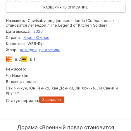
Сон Джэ неожиданно получает назначение помощником
военного повара Юн Дон Хёна.
РАЗВЕРНУТЬ ОПИСАНИЕ
Служба принимает необычный оборот, когда перед
героем появляется загадочная голограмма под
Название:
Chwisabyeong jeonseoli doeda (Солдат-повар
названием «Путь повара». Система начинает выдавать
становится легендой / The Legend of Kitchen Soldier)
ему кулинарные задания и испытания, помогая
Дата выхода:
2026
раскрывать скрытые способности и совершенствовать
Страна:
Корея Южная
навыки. Под руководством строгих, но справедливых
Качество:
WEB-Rip
наставников Сон Джэ постепенно превращается в
Жанр:
комедия
,
фантастика
настоящего мастера кухни. Его блюда становятся
источником поддержки и тепла для сослуживцев, а со
8.2
8.1
временем талант молодого повара получает признание
далеко за пределами военной базы.
Режиссер:
Чо Нам-хён
В главных ролях:
Пак Чи-хун, Юн Гён-хо, Хан Дон-хи, Ли Хон-нэ, Ли Сан-и и
другие
Завершён
Статус сериала:
Дорама «Военный повар становится