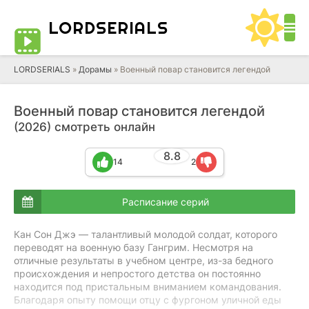
LORD
SERIALS
LORDSERIALS
»
Дорамы
»
Военный повар становится легендой
Военный повар становится легендой
(2026) смотреть онлайн
8.8
14
2
Расписание серий
Кан Сон Джэ — талантливый молодой солдат, которого
переводят на военную базу Гангрим. Несмотря на
отличные результаты в учебном центре, из-за бедного
происхождения и непростого детства он постоянно
находится под пристальным вниманием командования.
Благодаря опыту помощи отцу с фургоном уличной еды