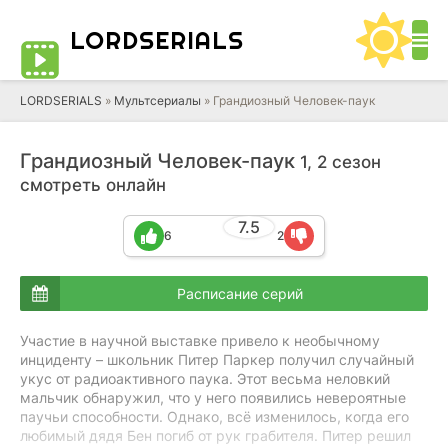
LORD
SERIALS
LORDSERIALS
»
Мультсериалы
»
Грандиозный Человек-паук
Грандиозный Человек-паук
1, 2 сезон
смотреть онлайн
7.5
6
2
Расписание серий
Участие в научной выставке привело к необычному
инциденту – школьник Питер Паркер получил случайный
укус от радиоактивного паука. Этот весьма неловкий
мальчик обнаружил, что у него появились невероятные
паучьи способности. Однако, всё изменилось, когда его
любимый дядя Бен погиб от рук грабителя. Питер решил