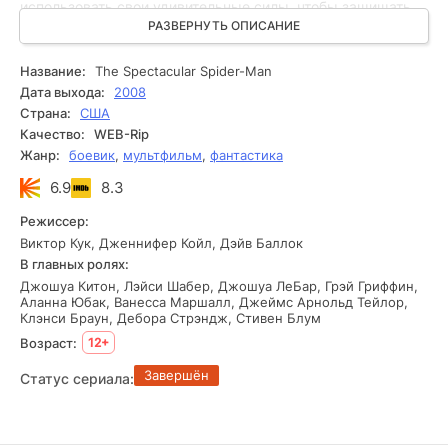
использовать свои удивительные силы, чтобы защищать
людей и бороться с преступностью. Мудрые слова его
РАЗВЕРНУТЬ ОПИСАНИЕ
дяди навсегда остались в его памяти: С большой силой
приходит большая ответственность. Таким образом,
Название:
The Spectacular Spider-Man
Питер стал Человеком-Пауком, носил маску и стал
Дата выхода:
2008
бесстрашным героем.
Страна:
США
Качество:
WEB-Rip
Жанр:
боевик
,
мультфильм
,
фантастика
6.9
8.3
Режиссер:
Виктор Кук, Дженнифер Койл, Дэйв Баллок
В главных ролях:
Джошуа Китон, Лэйси Шабер, Джошуа ЛеБар, Грэй Гриффин,
Аланна Юбак, Ванесса Маршалл, Джеймс Арнольд Тейлор,
Клэнси Браун, Дебора Стрэндж, Стивен Блум
Возраст:
12+
Завершён
Статус сериала: