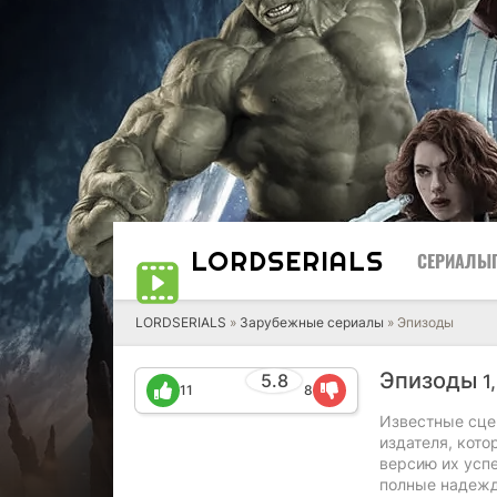
LORD
SERIALS
СЕРИАЛЫ
LORDSERIALS
»
Зарубежные сериалы
»
Эпизоды
Эпизоды
5.8
1
11
8
Известные сце
издателя, кот
версию их успе
полные надежд