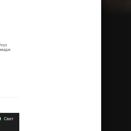
Роуз
Сэвадж
Свет