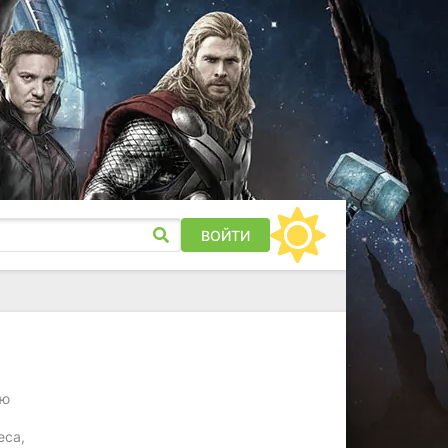
ВОЙТИ
ую
еса,