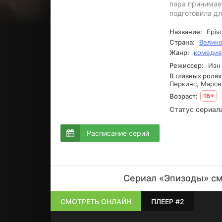
пара принимает
подготовила д
Название:
Epis
Страна:
Велико
Жанр:
комедия
Режиссер:
Иэн 
В главных ролях
Перкинс, Марсе
Возраст:
16+
Статус сериал
Расписание серий
Сериал «Эпизоды» см
СМОТРЕТЬ ОНЛАЙН
ПЛЕЕР #2