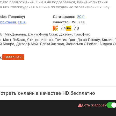
 это предложение. Они и не подозревают, какие испытания
ля них голливудская машина по созданию телевизионных шоу.
odes (Телешоу)
Дата выхода:
2011
британия
,
США
Качество:
WEB-DL
7.4
7.8
Б. МакДональд, Джим Филд Смит, Джеймс Гриффитс
:
Мэтт ЛеБлан, Стивен Мэнгэн, Тэмсин Грег, Джон Пэнкоу, Кэтлин 
й Монро, Джозеф Мэй, Дэйзи Хаггард, Женевьев О’Рейли, Андреа 
а:
Завершён
отреть онлайн в качестве HD бесплатно
Есть жалоба?