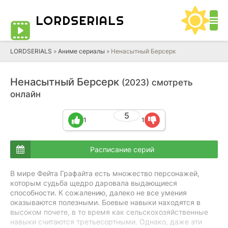
LORD
SERIALS
LORDSERIALS
»
Аниме сериалы
»
Ненасытный Берсерк
Ненасытный Берсерк
(2023) смотреть
онлайн
5
1
1
Расписание серий
В мире Фейта Графайта есть множество персонажей,
которым судьба щедро даровала выдающиеся
способности. К сожалению, далеко не все умения
оказываются полезными. Боевые навыки находятся в
высоком почете, в то время как сельскохозяйственные
навыки считаются третьесортными. Однако, даже эти