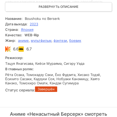
навыки кажутся важнее и полезнее, чем способность,
которой обладает главный герой Фейт – способность
РАЗВЕРНУТЬ ОПИСАНИЕ
обжорства. У него всегда ощущение голода, которое
делает его жизнь невыносимой. Герой вынужден искать
Название:
Boushoku no Berserk
способ избавиться от этой способности, но вскоре юноша
Дата выхода:
2023
понимает, какую перспективу предоставляет ему его
Страна:
Япония
уникальный навык. Оказывается, он может поглотить не
Качество:
WEB-Rip
только тело своего противника после боя, но и его навыки
Жанр:
аниме
,
мультфильм
,
фэнтези
,
боевик
и опыт, накопленные им за всё время. Теперь перед
главным героем открывается единственный путь – стать
6.6
6.7
ещё более могущественным и сильным, усваивая самые
разнообразные навыки у погибших врагов!
Режиссер:
Тэцуя Янагисава, Киёси Мураяма, Сигэру Уэда
В главных ролях:
Рёта Осака, Томокадзу Сэки, Ёко Фудзита, Хисако Тодзё,
Ёсихито Сасаки, Кадзуки Соя, Нобуаки Канэмицу, Хаято
Канэко, Томохиро Омати, Кэндзи Сугимура
Завершён
Статус сериала:
Аниме «Ненасытный Берсерк» смотреть