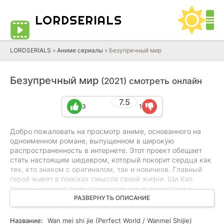
LORD
SERIALS
LORDSERIALS
»
Аниме сериалы
»
Безупречный мир
Безупречный мир
(2021) смотреть онлайн
7.5
3
1
Добро пожаловать на просмотр аниме, основанного на
одноименном романе, выпущенном в широкую
распространенность в интернете. Этот проект обещает
стать настоящим шедевром, который покорит сердца как
тех, кто знаком с оригиналом, так и новичков. Главный
герой живет в поисках смысла своей жизни. Ши Хао
только начинает свое стремительное путешествие к
высокой ступени саморазвития, но он даже не
РАЗВЕРНУТЬ ОПИСАНИЕ
догадывается, какие испытания ему предстоит пройти!
Название:
Wan mei shi jie (Perfect World / Wanmei Shijie)