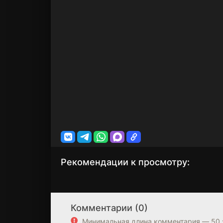
Рекомендации к просмотру:
Код Гиас:
Связь
1 сезон
1 сезон
Вернувшийся Розе
Комментарии (0)
6.4
6.5
6.1
6.5
Минимальная длина комментария — 50 