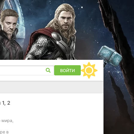
ВОЙТИ
а
1, 2
 мира,
ре в