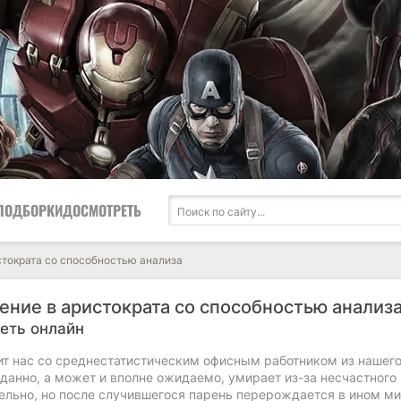
ПОДБОРКИ
ДОСМОТРЕТЬ
тократа со способностью анализа
ние в аристократа со способностью анализ
еть онлайн
т нас со среднестатистическим офисным работником из нашего
данно, а может и вполне ожидаемо, умирает из-за несчастного
ельно, но после случившегося парень перерождается в ином ми