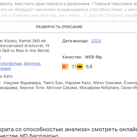
овента, местного аристократа и дворянина. Главный персонаж 
 что не обладает никакими выдающимися способностями: у него
и, ни к боевому мастерству, ни к чему... С другой стороны, герой
из-за другого мастерства. Как оказалось, парень очень хорош в
 Он способен не только определять достоинства и недостатки
РАЗВЕРНУТЬ ОПИСАНИЕ
вещей, но и использовать это умение относительно людей. Муж
ственным в мире представителем этой способности, что, на сам
i Kizoku, Kantei Skill de
Дата выхода:
2024
ет. Правда, вокруг постоянно творится полнейший хаос. Арс пыт
eincarnated Aristocrat, I'll
прос. Государство грязнет в коррупции, а местные жители уже
Skill to Rise in the World)
ваются о бунте. Вокруг себя герой так же собирает талантлив
я
Качество:
WEB-Rip
ащититься и создать мир, о котором всегда мечтал. Рядом с ним
ультфильм
,
фэнтези
,
7.1
6.8
ждущий знаний, а также рабыня, которая владеет искусно магие
оевик
няется мастером меча, который долгое время был изгоем. Так
о Като
онажи станут непобедимой силой!
:
Нацуми Фудзивара, Таито Бан, Наруми Кахо, Михо Окасаки, Ёсино
Ханадзава, Хироки Тоти, Мотоки Сакума, Масафуми Кобатакэ, Сюки И
рата со способностью анализа» смотреть онлай
честве HD бесплатно