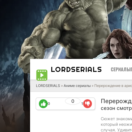
LORD
SERIALS
СЕРИАЛЫ
LORDSERIALS
»
Аниме сериалы
»
Перерождение в арис
Перерожде
0
0
1
сезон смотр
Сюжет знакоми
который неожи
случая. Удивит