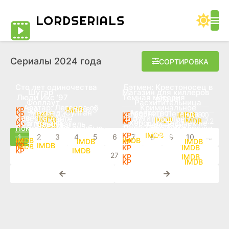
LORD
SERIALS
Сериалы 2024 года
СОРТИРОВКА
Сто лет одиночества
Бэтмен: Крестоносец в
2 сезон 7 серия
2 сезон 10 серия
Шугар
Магазин для киллеров
2 сезон 7 серия
2 сезон 4 серия
Люди Икс ’97
Тёмная материя
плаще
2 сезон 7 серия
1 сезон 9 серия
Фоллаут
Расхитительница
2 сезон 9 серия
2 сезон 8 серия
Аватар: Легенда об
Криминальное
2 сезон 7 серия
8.0
8.3
2 сезон 8 серия
Мехмед: Султан
Агентство
гробниц: Легенда о
3 сезон 34 серия
7.1
7.4
2 сезон 10 серия
8.1
8.0
Невеста
В пути
Аанге
прошлое
1 сезон 463 серия
8.2
8.7
2 сезон 6 серия
7.7
7.6
6.7
7.2
Соперники
Хороших девочек не
Завоеватель
Ларе Крофт
2 сезон 6 серия
8.0
8.3
2 сезон 6 серия
Покуда я тебя не убью
Первый брак Джорджи
1 сезон 4 серия
2 сезон 22 серия
убивают
6.5
7.4
1
2
3
4
5
6
7
8
9
10
...
и Мэнди
4.2
6.7
7.2
7.2
6.7
7.1
7.6
7.9
7.8
6.0
5.6
6.7
7.4
27
6.7
6.8
7.6
7.1