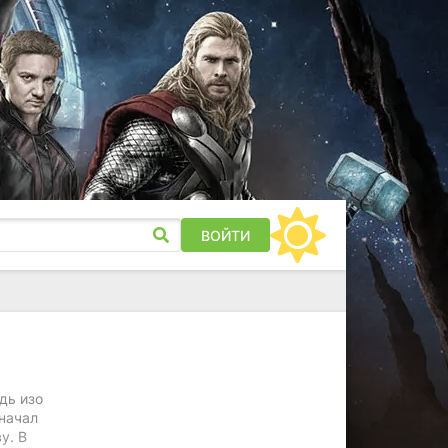
ВОЙТИ
дь изо
 начал
у. В