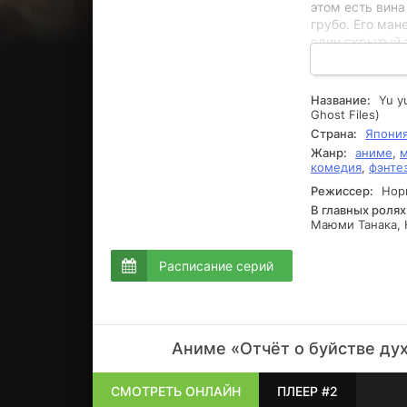
этом есть вина
грубо. Его ма
один скрытый т
драться. Навер
это никак не п
вступает в сл
Название:
Yu y
Кажется, что Ю
Ghost Files)
судьба препод
Страна:
Япони
детективом. Не
Жанр:
аниме
,
м
чутье и умение
комедия
,
фэнте
вычисляя прест
Режиссер:
Нори
элементами фэ
В главных ролях
Маюми Танака, 
Расписание серий
Аниме «Отчёт о буйстве дух
СМОТРЕТЬ ОНЛАЙН
ПЛЕЕР #2