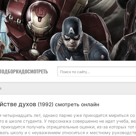
ПОДБОРКИ
ДОСМОТРЕТЬ
в
уйстве духов
(1992) смотреть онлайн
 четырнадцать лет, однако парню уже приходится мириться со
о в школе студента. У персонажа совершенно не идет учеба, ве
 приходится получать отрицательные оценки, из-за которых тот
вать школу и с неуважением относиться к местному руководств