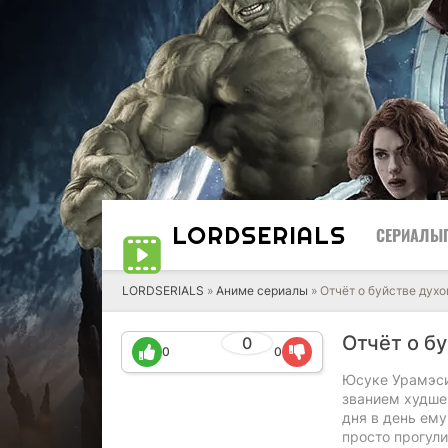
LORD
SERIALS
СЕРИАЛЫ
LORDSERIALS
»
Аниме сериалы
»
Отчёт о буйстве духо
Отчёт о б
0
0
0
Юсуке Урамэси
званием худшег
дня в день ему
просто прогули