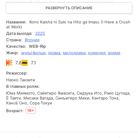
персонажей, каждый с уникальными секретами и
мотивами, добавляет динамики в повествование. Сериал
РАЗВЕРНУТЬ ОПИСАНИЕ
мастерски создает напряженную атмосферу, сохраняя
зрителя в состоянии постоянной догадки: кому можно
Название:
Kono Kaisha ni Suki na Hito ga Imasu (I Have a Crush
доверять, а кто готов предать. Яркие диалоги и
at Work)
динамичные сюжетные повороты подчеркивают сложные
Дата выхода:
2025
межличностные отношения и моральные дилеммы, делая
Страна:
Япония
просмотр поистине увлекательным и захватывающим.
Качество:
WEB-Rip
Жанр:
мультфильм
,
драма
,
мелодрама
,
комедия
,
аниме
7.8
7.1
Режиссер:
Наоко Такэити
В главных ролях:
Юмэ Миямото, Сэйитиро Ямасита, Сидзука Ито, Рэио Цутида,
Ё Таити, Мисаки Ватада, Синъитиро Мики, Кэнтаро Тонэ,
Кэнсё Оно, Сора Токуи
Возраст:
18+