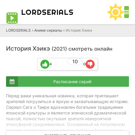
LORD
SERIALS
LORDSERIALS
»
Аниме сериалы
»
История Хэикэ
История Хэикэ
(2021) смотреть онлайн
10
4
0
Расписание серий
Перед вами уникальная новинка, которая приглашает
зрителей погрузиться в яркую и захватывающую историю.
Сериал Сага о Таире вдохновлен богатыми традициями
японской культуры и является эпической драматической
пьесой, полностью окутывая зрителя невероятной
атмосферой средневековья. Основанный на популярном
романе, сериал рассказывает о долгом и беспощадном