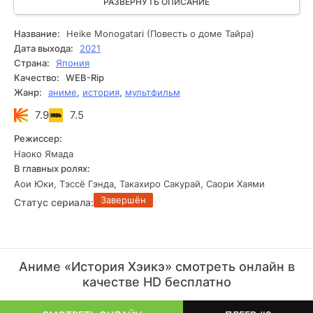
противостоянии двух могущественных кланов, которые
РАЗВЕРНУТЬ ОПИСАНИЕ
властвовали над Японией и стремились к абсолютной
власти. Конец XII века стал ключевым периодом в их
Название:
Heike Monogatari (Повесть о доме Тайра)
противостоянии, когда наступило время для определения
Дата выхода:
2021
победителя.
Страна:
Япония
Качество:
WEB-Rip
Жанр:
аниме
,
история
,
мультфильм
7.9
7.5
Режиссер:
Наоко Ямада
В главных ролях:
Аои Юки, Тэссё Гэнда, Такахиро Сакурай, Саори Хаями
Завершён
Статус сериала:
Аниме «История Хэикэ» смотреть онлайн в
качестве HD бесплатно