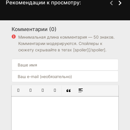
Рекомендации к просмотру:
Пантеры
Наше время
1 сезон
1 сезон
Комментарии (0)
6.8
7.9
Минимальная длина комментария — 50 знаков.
Комментарии модерируются. Спойлеры к
сюжету скрывайте в тегах [spoiler][/spoiler].
ПОЛУЖИРНЫЙ
КУРСИВ
ПОДЧЕРКНУТЫЙ
ЗАЧЕРКНУТЫЙ
ВСТАВКА ЦИТАТЫ
ВСТАВКА СПОЙЛЕРА