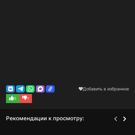
Добавить в избранное
0
1
Рекомендации к просмотру:
Монстр
Десятилетний Том
1 сезон
2 сезон