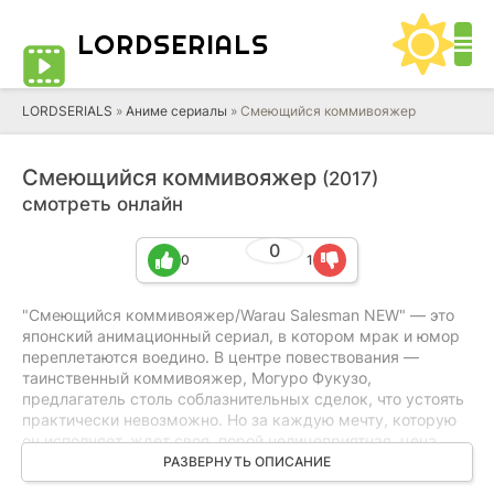
LORD
SERIALS
LORDSERIALS
»
Аниме сериалы
»
Смеющийся коммивояжер
Смеющийся коммивояжер
(2017)
смотреть онлайн
0
0
1
"Смеющийся коммивояжер/Warau Salesman NEW" — это
японский анимационный сериал, в котором мрак и юмор
переплетаются воедино. В центре повествования —
таинственный коммивояжер, Могуро Фукузо,
предлагатель столь соблазнительных сделок, что устоять
практически невозможно. Но за каждую мечту, которую
он исполняет, ждет своя, порой нелицеприятная, цена.
Атмосфера сериала наполнена иронией и напряжением,
РАЗВЕРНУТЬ ОПИСАНИЕ
завораживающей игрой со скрытыми желаниями людей.