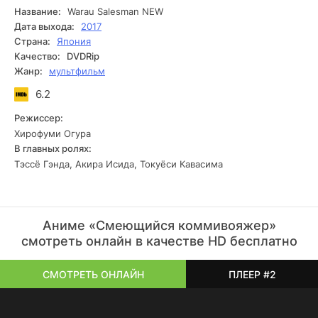
Каждая серия приносит новую интригу и заставляет
Название:
Warau Salesman NEW
зрителя задуматься о грани между желаниями и их
Дата выхода:
2017
последствиями. Оригинальный сценарий и
Страна:
Япония
непредсказуемый сюжет — вот что делает этот сериал
Качество:
DVDRip
по-настоящему отличительным и завораживающим.
Жанр:
мультфильм
6.2
Режиссер:
Хирофуми Огура
В главных ролях:
Тэссё Гэнда, Акира Исида, Токуёси Кавасима
Аниме «Смеющийся коммивояжер»
смотреть онлайн в качестве HD бесплатно
СМОТРЕТЬ ОНЛАЙН
ПЛЕЕР #2