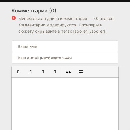
солдата Швейка
воспоминаний
Комментарии (0)
7.6
7.7
7.8
7.3
Минимальная длина комментария — 50 знаков.
Комментарии модерируются. Спойлеры к
сюжету скрывайте в тегах [spoiler][/spoiler].
ПОЛУЖИРНЫЙ
КУРСИВ
ПОДЧЕРКНУТЫЙ
ЗАЧЕРКНУТЫЙ
ВСТАВКА ЦИТАТЫ
ВСТАВКА СПОЙЛЕРА