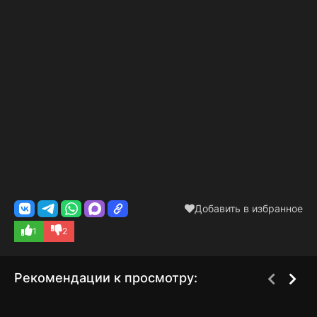
Добавить в избранное
1
2
Рекомендации к просмотру:
Похождения бравого
Эф: История
1 сезон
1 сезон