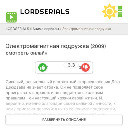
LORD
SERIALS
LORDSERIALS
»
Аниме сериалы
»
Электромагнитная подружка
Электромагнитная подружка
(2009)
смотреть онлайн
3.3
1
2
Сильный, решительный и отважный старшеклассник Дзю
Дзюдзава не знает страха. Он не позволяет себе
проигрывать в драках и не поддается школьным
правилам - он настоящий хозяин своей жизни. И,
вероятно, именно благодаря своей сильной личности, к
нему пристают девочки: кто-то со своими придирками,
как староста Фудзисимы, кто-то кокетничает, как
одноклассница Сацуки, а самая отважная из всех –
РАЗВЕРНУТЬ ОПИСАНИЕ
Отибана Амэ, клянется ему в вассальной верности! В то