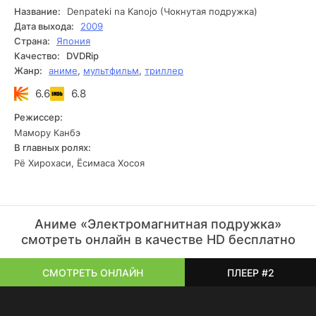
время, как Дзюдзава занимается разбирательством с
Название:
Denpateki na Kanojo (Чокнутая подружка)
девичьими ухаживаниями, на улицах города действует
Дата выхода:
2009
маньяк: он убивает случайных прохожих и выкладывает
Страна:
Япония
фотографии своих еще живых жертв в интернете...
Качество:
DVDRip
Жанр:
аниме
,
мультфильм
,
триллер
6.6
6.8
Режиссер:
Мамору Канбэ
В главных ролях:
Рё Хирохаси, Ёсимаса Хосоя
Аниме «Электромагнитная подружка»
смотреть онлайн в качестве HD бесплатно
СМОТРЕТЬ ОНЛАЙН
ПЛЕЕР #2