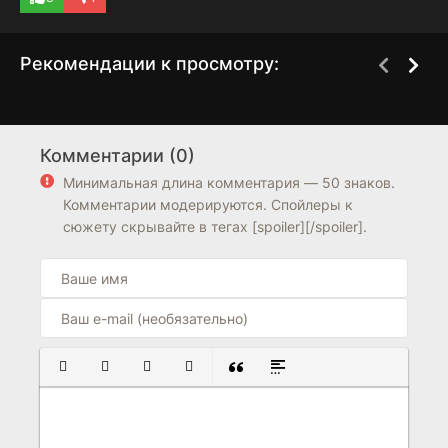
Рекомендации к просмотру:
Легенда о героях
Легенда о героях:
2 сезон
1 сезон
Галактики
След холодной стали
Комментарии (0)
— Северная война
Минимальная длина комментария — 50 знаков.
0
5.8
Комментарии модерируются. Спойлеры к
сюжету скрывайте в тегах [spoiler][/spoiler].
ПОЛУЖИРНЫЙ
КУРСИВ
ПОДЧЕРКНУТЫЙ
ЗАЧЕРКНУТЫЙ
ВСТАВКА ЦИТАТЫ
ВСТАВКА СПОЙЛЕРА