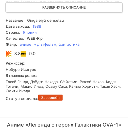
планет. Между ними ведется продолжительная война, то
притихающая, то снова вспыхивающая. В этот
РАЗВЕРНУТЬ ОПИСАНИЕ
хаотический процесс боевых действий вмешиваются два
молодых и талантливых полководца: амбициозный
Название:
Ginga eiyû densetsu
Райнхард фон Лоэнграмм - истинный красавец, а также
Дата выхода:
1988
добродушный циник Ян Вэньли. Они не только ставят на
Страна:
Япония
карту судьбы своих государств, но и свои собственные.
Качество:
WEB-Rip
Жанр:
аниме
,
мультфильм
,
фантастика
8.8
9.0
Режиссер:
Нобуро Исигуро
В главных ролях:
Тэссё Гэнда, Дзёдзи Накада, Сё Хаями, Рюсэй Накао, Кодзи
Тотани, Макио Иноэ, Осаму Сака, Кэнъю Хориути, Такая Хаси,
Сюити Икэда
Завершён
Статус сериала:
Аниме «Легенда о героях Галактики OVA-1»