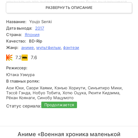
изначально это ангельское создание было выдающимся
японским корпоративным руководителем, который
РАЗВЕРНУТЬ ОПИСАНИЕ
случайно воспламенил гнев Господа и, в результате,
переродился в такую маленькую девочку. Но хотя ее
Название:
Youjo Senki
внешность осталась новой, ее сущность осталась
Дата выхода:
2017
прежней: умный корпоративный волк ценит
Страна:
Япония
эффективность и стремится к карьерному росту, делая
Качество:
BD-Rip
Таню самым опасным существом в иерархии имперской
Жанр:
аниме
,
мультфильм
,
фэнтези
армии.
7.2
7.6
Режиссер:
Ютака Уэмура
В главных ролях:
Аои Юки, Саори Хаями, Кэнъю Хориути, Синъитиро Мики,
Тэссё Гэнда, Нобуо Тобита, Хотю Оцука, Рюити Кидзима,
Рёкан Коянаги, Синобу Мацумото
Продолжается
Статус сериала:
Аниме «Военная хроника маленькой