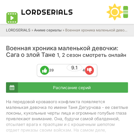
LORD
SERIALS
LORDSERIALS
»
Аниме сериалы
»
Военная хроника маленькой девочки: Сага о злой Тане
Военная хроника маленькой девочки:
Сага о злой Тане
1, 2 сезон смотреть онлайн
9.1
39
4
Расписание серий
На передовой кровавого конфликта появляется
маленькая девочка по имени Таня Дегурчова - ее светлые
локоны, кукольные черты лица и огромные голубые глаза
привлекают внимание. Она, будучи самой обалденной,
отсылает врага к праотцам и с крошечным шепотом
отдает приказы своим войскам. На самом деле,