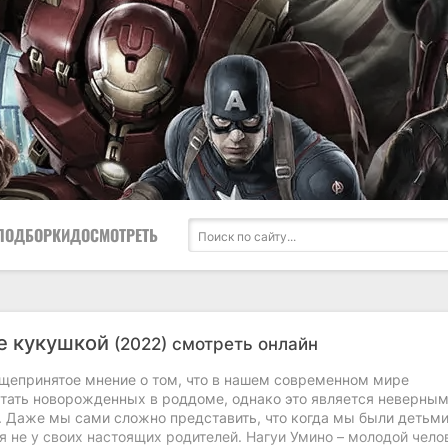
ПОДБОРКИ
ДОСМОТРЕТЬ
е кукушкой
(2022) смотреть онлайн
щепринятое мнение о том, что в нашем современном мире
тать новорожденных в роддоме, однако это является неверны
 Даже мы сами сложно представить, что когда мы были детьми
я не у своих настоящих родителей. Нагуи Умино – молодой чело