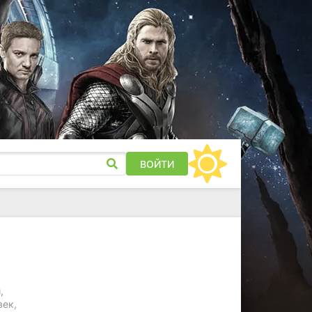
ВОЙТИ
м
,
век,