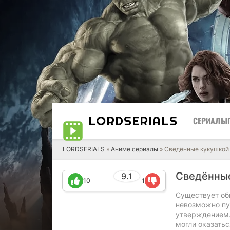
LORD
SERIALS
СЕРИАЛЫ
LORDSERIALS
»
Аниме сериалы
»
Сведённые кукушкой
Сведённы
9.1
10
1
Существует об
невозможно пу
утверждением.
могли оказатьс