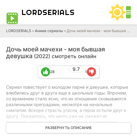
LORD
SERIALS
LORDSERIALS
»
Аниме сериалы
»
Дочь моей мачехи - моя бывшая девушка
Дочь моей мачехи - моя бывшая
девушка
(2022) смотреть онлайн
9.7
28
1
Сериал повествует о молодом парне и девушке, которые
влюбились друг в друга еще в школьные годы. Впрочем,
со временем стало ясно, что их отношения сковываются
различными преградами, несмотря на начальные
симпатии. Вскоре страсть угасла, а герои остыли друг к
другу. Показалось, что ничто уже не сможет их
соединить, кроме самых невероятных и загадочных
обстоятельств. И вот однажды главные герои узнают, что
РАЗВЕРНУТЬ ОПИСАНИЕ
их родители собираются сделать из них сводных брата и