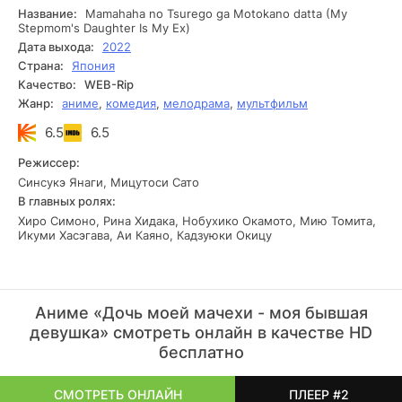
сестру, ведь сами родители уже создают крепкую
Название:
Mamahaha no Tsurego ga Motokano datta (My
семейную связь. И что теперь делать? Нужно ли вновь
Stepmom's Daughter Is My Ex)
терпеть друг друга?
Дата выхода:
2022
Страна:
Япония
Качество:
WEB-Rip
Жанр:
аниме
,
комедия
,
мелодрама
,
мультфильм
6.5
6.5
Режиссер:
Синсукэ Янаги, Мицутоси Сато
В главных ролях:
Хиро Симоно, Рина Хидака, Нобухико Окамото, Мию Томита,
Икуми Хасэгава, Аи Каяно, Кадзуюки Окицу
Аниме «Дочь моей мачехи - моя бывшая
девушка» смотреть онлайн в качестве HD
бесплатно
СМОТРЕТЬ ОНЛАЙН
ПЛЕЕР #2