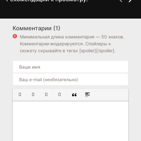
S.C.I. Коллекция
Точка фантазий
1 сезон
1 сезон
загадочных дел
Комментарии (1)
8.0
7.2
7.4
Минимальная длина комментария — 50 знаков.
Комментарии модерируются. Спойлеры к
сюжету скрывайте в тегах [spoiler][/spoiler].
ПОЛУЖИРНЫЙ
КУРСИВ
ПОДЧЕРКНУТЫЙ
ЗАЧЕРКНУТЫЙ
ВСТАВКА ЦИТАТЫ
ВСТАВКА СПОЙЛЕРА