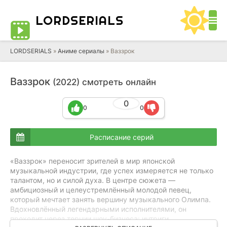
LORD
SERIALS
LORDSERIALS
»
Аниме сериалы
»
Ваззрок
Ваззрок
(2022) смотреть онлайн
0
0
0
Расписание серий
«Ваззрок» переносит зрителей в мир японской
музыкальной индустрии, где успех измеряется не только
талантом, но и силой духа. В центре сюжета —
амбициозный и целеустремлённый молодой певец,
который мечтает занять вершину музыкального Олимпа.
Вдохновлённый легендарными исполнителями, он
проходит через тернии шоу-бизнеса: интриги,