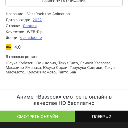
соперничество и предательство. Захватывающая
РАЗВЕРНУТЬ ОПИСАНИЕ
атмосфера насыщена яркими выступлениями и
динамичными репетициями, а каждое выступление
Название:
VazzRock the Animation
главного героя — это не просто песня, а крик души.
Дата выхода:
2022
Сериал держит в напряжении, открывая всё новые грани
Страна:
Япония
внутреннего мира персонажей и заставляя зрителей
Качество:
WEB-Rip
сопереживать на каждом шагу их нелёгкого пути к славе.
Жанр:
мультфильм
4.0
В главных ролях:
Юсукэ Кобаяси, Сюн Хориэ, Такуя Сато, Ёсиаки Хасэгава,
Масахиро Яманака, Юсукэ Сираи, Тарусукэ Сингаки, Такуя
Масумото, Кэисукэ Комото, Таито Бан
Аниме «Ваззрок» смотреть онлайн в
качестве HD бесплатно
СМОТРЕТЬ ОНЛАЙН
ПЛЕЕР #2