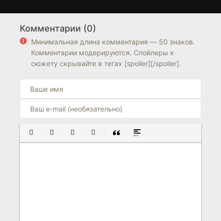
Возвышение Нин
Моя подруга —
1 сезон
1 сезон
культиватор
Комментарии (0)
8.2
7.4
Минимальная длина комментария — 50 знаков.
Комментарии модерируются. Спойлеры к
сюжету скрывайте в тегах [spoiler][/spoiler].
ПОЛУЖИРНЫЙ
КУРСИВ
ПОДЧЕРКНУТЫЙ
ЗАЧЕРКНУТЫЙ
ВСТАВКА ЦИТАТЫ
ВСТАВКА СПОЙЛЕРА