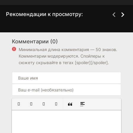
Рекомендации к просмотру:
Спасатели Гавайев
Не сдавайся!
1 сезон
1 сезон
Комментарии (0)
7.1
6.8
7.9
6.8
Минимальная длина комментария — 50 знаков.
Комментарии модерируются. Спойлеры к
сюжету скрывайте в тегах [spoiler][/spoiler].
ПОЛУЖИРНЫЙ
КУРСИВ
ПОДЧЕРКНУТЫЙ
ЗАЧЕРКНУТЫЙ
ВСТАВКА ЦИТАТЫ
ВСТАВКА СПОЙЛЕРА