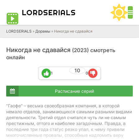
LORD
SERIALS
LORDSERIALS
»
Дорамы
»
Никогда не сдавайся
Никогда не сдавайся
(2023) смотреть
онлайн
10
1
0
Расписание серий
"Гаофе" – весьма своеобразная компания, в которой
немало отделов, занимающихся самыми разными видами
деятельности. Третий отдел считался чуть ли не самым
престижным, оттого и наиболее загадочным. Правда, в
последние три года статус резко упал, к чему привели
многочисленные провалы, способные надломить веру