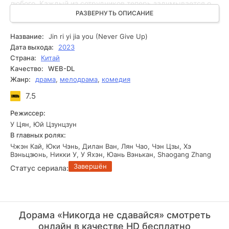
любого. Каждый из сотрудников теперь задумывается о
будущем, каждый трактует жизнь по-своему. Главные
РАЗВЕРНУТЬ ОПИСАНИЕ
действующие лица прочно связали свои жизни с работой,
не представляя даже, что делать дальше и как
Название:
Jin ri yi jia you (Never Give Up)
действовать в скором времени. Провокация заместителя
Дата выхода:
2023
директора и повышение конкуренции не ломает дух, а
Страна:
Китай
только раззадоривает персонажей!
Качество:
WEB-DL
Жанр:
драма
,
мелодрама
,
комедия
7.5
Режиссер:
У Цян, Юй Цзунцзун
В главных ролях:
Чжэн Кай, Юки Чэнь, Дилан Ван, Лян Чао, Чэн Цзы, Хэ
Вэньцзюнь, Никки У, У Яхэн, Юань Вэнькан, Shaogang Zhang
Завершён
Статус сериала:
Дорама «Никогда не сдавайся» смотреть
онлайн в качестве HD бесплатно