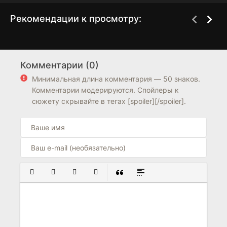
Рекомендации к просмотру:
Рейк
Августовская ночь
5 сезон
1 сезон
Комментарии (0)
7.8
8.5
7.8
Минимальная длина комментария — 50 знаков.
Комментарии модерируются. Спойлеры к
сюжету скрывайте в тегах [spoiler][/spoiler].
ПОЛУЖИРНЫЙ
КУРСИВ
ПОДЧЕРКНУТЫЙ
ЗАЧЕРКНУТЫЙ
ВСТАВКА ЦИТАТЫ
ВСТАВКА СПОЙЛЕРА