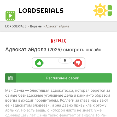
LORD
SERIALS
LORDSERIALS
»
Дорамы
»
Адвокат айдола
Адвокат айдола
(2025) смотреть онлайн
5
1
1
Расписание серий
Мэн Сэ-на — блестящая адвокатесса, которая берётся за
самые безнадёжные уголовные дела и каким-то образом
всегда выходит победителем. Коллеги за глаза называют
её «адвокатом злодеев», и она давно привыкла к этому
ярлыку. Но есть вещь, о которой никто не знает: уже
одиннадцать лет Сэ-на тайно фанатеет от айдола То Ра-