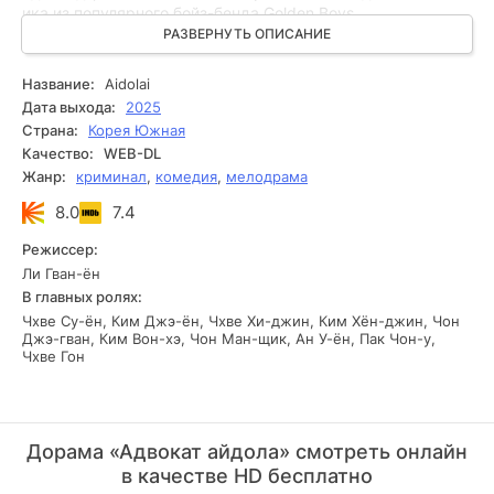
ика из популярного бойз-бенда Golden Boys.
Когда его неожиданно обвиняют в убийстве, её идеальный
РАЗВЕРНУТЬ ОПИСАНИЕ
профессиональный мир трещит по швам. Сэ-на решает
лично взяться за защиту кумира, рискуя репутацией и
Название:
Aidolai
карьерой. Теперь ей придётся разобраться, где
Дата выхода:
2025
заканчивается холодный расчёт юриста и начинается
Страна:
Корея Южная
личная привязанность, а главное — действительно ли он
Качество:
WEB-DL
невиновен или правда окажется куда сложнее.
Жанр:
криминал
,
комедия
,
мелодрама
8.0
7.4
Режиссер:
Ли Гван-ён
В главных ролях:
Чхве Су-ён, Ким Джэ-ён, Чхве Хи-джин, Ким Хён-джин, Чон
Джэ-гван, Ким Вон-хэ, Чон Ман-щик, Ан У-ён, Пак Чон-у,
Чхве Гон
Дорама «Адвокат айдола» смотреть онлайн
в качестве HD бесплатно