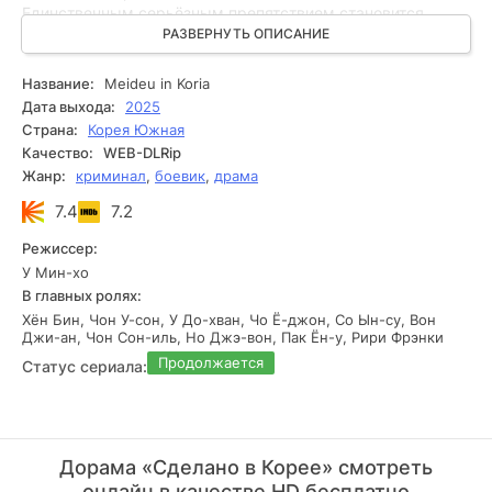
Единственным серьёзным препятствием становится
прокурор Чан Гон Ён — жёсткий, опытный и упрямый
РАЗВЕРНУТЬ ОПИСАНИЕ
профессионал с почти звериным чутьём. За плечами у
него немало сложных дел, но противостояние с Ки Тэ
Название:
Meideu in Koria
выходит за рамки обычного расследования. Это схватка
Дата выхода:
2025
характеров и принципов, где каждый шаг может стать
Страна:
Корея Южная
роковым, а победа — самой дорогой в карьере.
Качество:
WEB-DLRip
Жанр:
криминал
,
боевик
,
драма
7.4
7.2
Режиссер:
У Мин-хо
В главных ролях:
Хён Бин, Чон У-сон, У До-хван, Чо Ё-джон, Со Ын-су, Вон
Джи-ан, Чон Сон-иль, Но Джэ-вон, Пак Ён-у, Рири Фрэнки
Продолжается
Статус сериала:
Дорама «Сделано в Корее» смотреть
онлайн в качестве HD бесплатно