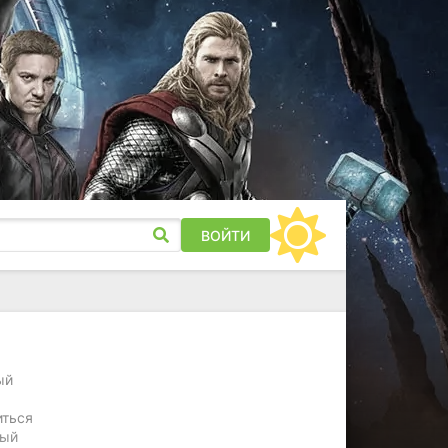
ВОЙТИ
ый
иться
ный