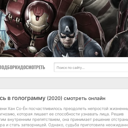
ПОДБОРКИ
ДОСМОТРЕТЬ
сь в голограмму
(2020) смотреть онлайн
ени Хан Со-Ён посчастливилось преодолеть непростой жизненн
агнозию, которая лишает ее способности узнавать лица. Решив
этим внутренним препятствием, она принимает решение отстран
ра и стать затворницей. Однако, судьба приготовила неожидан