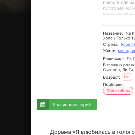
поворот для на
голографическ
проснувшийся 
для Хан нечто 
заботливо помо
спутником. Но 
Название:
Na h
копия Холо - д
Холо / Только ты
их взгляды на 
Страна:
Корея
развилке - пр
Жанр:
мелодр
предложить ей 
Режиссер:
Ли С
преодолеть св
В главных ролях
Сын-хён, Ли Ги-
Возраст:
16+
Подборки:
Про любовь
Расписание серий
Дорама «Я влюбилась в гологр