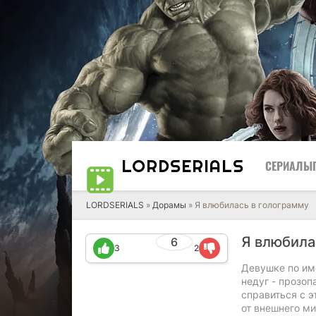
LORD
SERIALS
СЕРИАЛЫ
LORDSERIALS
»
Дорамы
»
Я влюбилась в голограмму
Я влюбила
6
3
2
Девушке по им
недуг - прозоп
справиться с 
от внешнего ми