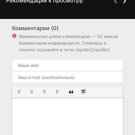
Рекомендации к просмотру:
День рождения
Чокнутый
1 сезон
1 сезон
Комментарии (0)
6.7
6.7
Минимальная длина комментария — 50 знаков.
Комментарии модерируются. Спойлеры к
сюжету скрывайте в тегах [spoiler][/spoiler].
ПОЛУЖИРНЫЙ
КУРСИВ
ПОДЧЕРКНУТЫЙ
ЗАЧЕРКНУТЫЙ
ВСТАВКА ЦИТАТЫ
ВСТАВКА СПОЙЛЕРА