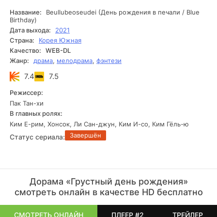
Название:
Beullubeoseudei (День рождения в печали / Blue
Birthday)
Дата выхода:
2021
Страна:
Корея Южная
Качество:
WEB-DL
Жанр:
драма
,
мелодрама
,
фэнтези
7.4
7.5
Режиссер:
Пак Тан-хи
В главных ролях:
Ким Е-рим, Хонсок, Ли Сан-джун, Ким И-со, Ким Гёль-ю
Завершён
Статус сериала:
Дорама «Грустный день рождения»
смотреть онлайн в качестве HD бесплатно
СМОТРЕТЬ ОНЛАЙН
ПЛЕЕР #2
ТРЕЙЛЕР