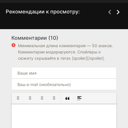
Рекомендации к просмотру:
Только рядом с тобой
Невиновных нет
1 сезон
1 сезон
Комментарии (10)
7.4
8.2
6.6
Минимальная длина комментария — 50 знаков.
Комментарии модерируются. Спойлеры к
сюжету скрывайте в тегах [spoiler][/spoiler].
ПОЛУЖИРНЫЙ
КУРСИВ
ПОДЧЕРКНУТЫЙ
ЗАЧЕРКНУТЫЙ
ВСТАВКА ЦИТАТЫ
ВСТАВКА СПОЙЛЕРА