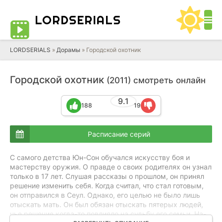
LORD
SERIALS
LORDSERIALS
»
Дорамы
»
Городской охотник
Городской охотник
(2011) смотреть онлайн
9.1
188
19
Расписание серий
С самого детства Юн-Сон обучался искусству боя и
мастерству оружия. О правде о своих родителях он узнал
только в 17 лет. Слушая рассказы о прошлом, он принял
решение изменить себя. Когда считал, что стал готовым,
он отправился в Сеул. Однако, его целью не было лишь
отыскать мать. Он был обязан отыскать пятерых людей,
чье решение когда-то повлияло на судьбу его семьи. На-