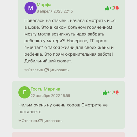
Марфа
М
+2
8 апреля 2023 22:15
Повелась на отзывы, начала смотреть и...я
в шоке. Это в каком больном горячечном
мозгу могла возникнуть идея забрать
ребёнка у матери?! Наверное, ГГ прям
"мечтал" о такой жизни для своих жены и
ребёнка. Это прям охренительная забота!
Дибильнийший сюжет.
Ответить
Цитировать
Гость Марина
Г
+17
22 октября 2022 16:59
Фильм очень ну очень хорош Смотрите не
пожалеете
Ответить
Цитировать