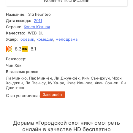
На Ким должна была зарабатывать деньги не только для
РАЗВЕРНУТЬ ОПИСАНИЕ
себя, но и для обеспечения отца, который уже десять лет
находился в коме. Попав в Чхонвадэ, она ощутила
Название:
Siti heonteo
радость от полученного места. Но кто мог предположить,
Дата выхода:
2011
что именно там она встретит сердцееда, с которым
Страна:
Корея Южная
совсем недавно пересеклась на одной из подработок.
Качество:
WEB-DL
Жанр:
боевик
,
комедия
,
мелодрама
8.3
8.1
Режиссер:
Чин Хёк
В главных ролях:
Ли Мин-хо, Пак Мин-ён, Ли Джун-хёк, Ким Сан-джун, Чхон
Хо-джин, Ли Гван-су, Ку Ха-ра, Чхве Иль-хва, Хван Сон-хи, Ян
Джин-сон
Завершён
Статус сериала:
Дорама «Городской охотник» смотреть
онлайн в качестве HD бесплатно