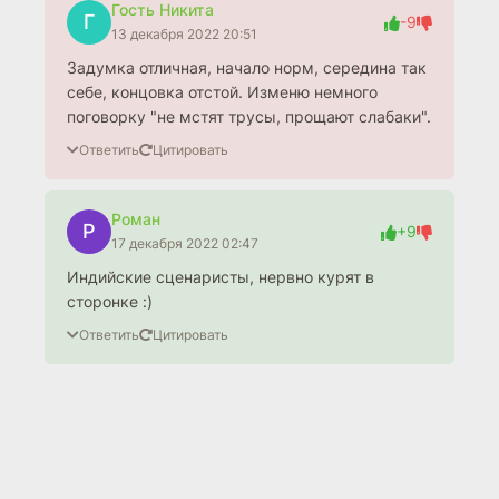
Гость Никита
Г
-9
13 декабря 2022 20:51
Задумка отличная, начало норм, середина так
себе, концовка отстой. Изменю немного
поговорку "не мстят трусы, прощают слабаки".
Ответить
Цитировать
Роман
Р
+9
17 декабря 2022 02:47
Индийские сценаристы, нервно курят в
сторонке :)
Ответить
Цитировать