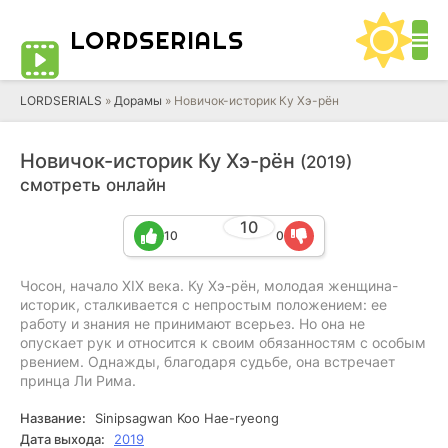
LORD
SERIALS
LORDSERIALS
»
Дорамы
»
Новичок-историк Ку Хэ-рён
Новичок-историк Ку Хэ-рён
(2019)
смотреть онлайн
10
10
0
Чосон, начало XIX века. Ку Хэ-рён, молодая женщина-
историк, сталкивается с непростым положением: ее
работу и знания не принимают всерьез. Но она не
опускает рук и относится к своим обязанностям с особым
рвением. Однажды, благодаря судьбе, она встречает
принца Ли Рима.
Название:
Sinipsagwan Koo Hae-ryeong
Дата выхода:
2019