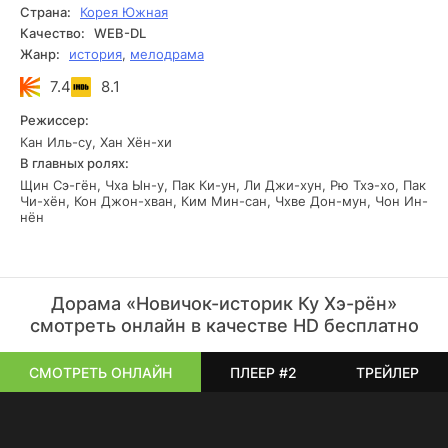
Страна:
Корея Южная
Качество:
WEB-DL
Жанр:
история
,
мелодрама
7.4
8.1
Режиссер:
Кан Иль-су, Хан Хён-хи
В главных ролях:
Щин Сэ-гён, Чха Ын-у, Пак Ки-ун, Ли Джи-хун, Рю Тхэ-хо, Пак
Чи-хён, Кон Джон-хван, Ким Мин-сан, Чхве Дон-мун, Чон Ин-
нён
Дорама «Новичок-историк Ку Хэ-рён»
смотреть онлайн в качестве HD бесплатно
СМОТРЕТЬ ОНЛАЙН
ПЛЕЕР #2
ТРЕЙЛЕР