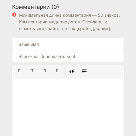
мировой войны
Комментарии (0)
4.3
7.7
Минимальная длина комментария — 50 знаков.
Комментарии модерируются. Спойлеры к
сюжету скрывайте в тегах [spoiler][/spoiler].
ПОЛУЖИРНЫЙ
КУРСИВ
ПОДЧЕРКНУТЫЙ
ЗАЧЕРКНУТЫЙ
ВСТАВКА ЦИТАТЫ
ВСТАВКА СПОЙЛЕРА