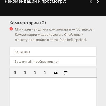
Рекомендации к просмотру:
Вне суда
Тайная жизнь
1 сезон
1 сезон
животных
Комментарии (0)
0
7.0
8.4
Минимальная длина комментария — 50 знаков.
Комментарии модерируются. Спойлеры к
сюжету скрывайте в тегах [spoiler][/spoiler].
ПОЛУЖИРНЫЙ
КУРСИВ
ПОДЧЕРКНУТЫЙ
ЗАЧЕРКНУТЫЙ
ВСТАВКА ЦИТАТЫ
ВСТАВКА СПОЙЛЕРА