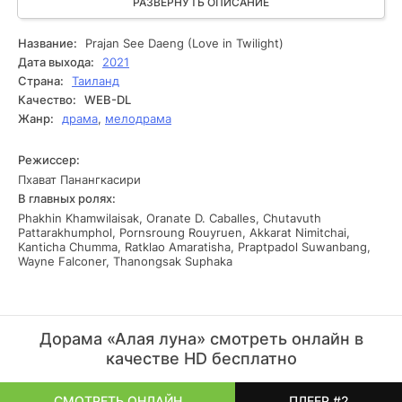
контрастирует с тенями, скрывающими мрачные тайны
РАЗВЕРНУТЬ ОПИСАНИЕ
прошлого. Интрига нарастает с каждой новой уликой,
уводя зрителей по извилистым лабиринтам человеческой
Название:
Prajan See Daeng (Love in Twilight)
души и раскрывая глубинные страхи. Внимание к деталям
Дата выхода:
2021
и глубокий психологизм делают историю не просто
Страна:
Таиланд
детективом, а настоящим путешествием в неизведанное.
Качество:
WEB-DL
Жанр:
драма
,
мелодрама
Режиссер:
Пхават Панангкасири
В главных ролях:
Phakhin Khamwilaisak, Oranate D. Caballes, Chutavuth
Pattarakhumphol, Pornsroung Rouyruen, Akkarat Nimitchai,
Kanticha Chumma, Ratklao Amaratisha, Praptpadol Suwanbang,
Wayne Falconer, Thanongsak Suphaka
Дорама «Алая луна» смотреть онлайн в
качестве HD бесплатно
СМОТРЕТЬ ОНЛАЙН
ПЛЕЕР #2