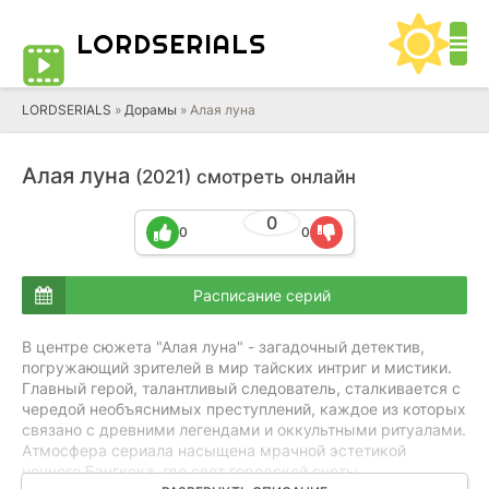
LORD
SERIALS
LORDSERIALS
»
Дорамы
»
Алая луна
Алая луна
(2021) смотреть онлайн
0
0
0
Расписание серий
В центре сюжета "Алая луна" - загадочный детектив,
погружающий зрителей в мир тайских интриг и мистики.
Главный герой, талантливый следователь, сталкивается с
чередой необъяснимых преступлений, каждое из которых
связано с древними легендами и оккультными ритуалами.
Атмосфера сериала насыщена мрачной эстетикой
ночного Бангкока, где свет городской суеты