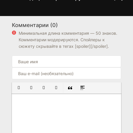
Родной дом
Госслужащий 7-го
1 сезон
1 сезон
ранга
Комментарии (0)
7.3
7.3
6.2
Минимальная длина комментария — 50 знаков.
Комментарии модерируются. Спойлеры к
сюжету скрывайте в тегах [spoiler][/spoiler].
ПОЛУЖИРНЫЙ
КУРСИВ
ПОДЧЕРКНУТЫЙ
ЗАЧЕРКНУТЫЙ
ВСТАВКА ЦИТАТЫ
ВСТАВКА СПОЙЛЕРА