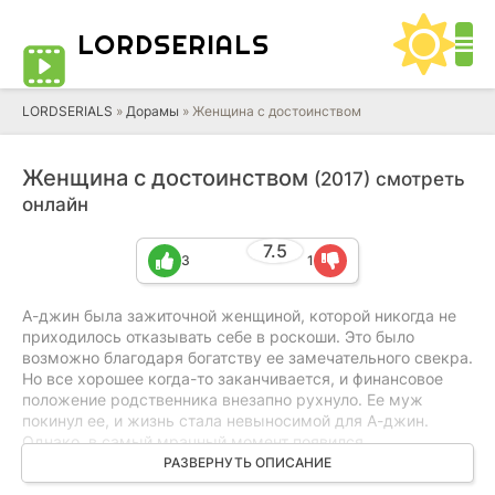
LORD
SERIALS
LORDSERIALS
»
Дорамы
»
Женщина с достоинством
Женщина с достоинством
(2017) смотреть
онлайн
7.5
3
1
А-джин была зажиточной женщиной, которой никогда не
приходилось отказывать себе в роскоши. Это было
возможно благодаря богатству ее замечательного свекра.
Но все хорошее когда-то заканчивается, и финансовое
положение родственника внезапно рухнуло. Ее муж
покинул ее, и жизнь стала невыносимой для А-джин.
Однако, в самый мрачный момент появился
таинственный Пак Пок-ча с загадочным прошлым. Она
РАЗВЕРНУТЬ ОПИСАНИЕ
окутана тайной, и только одно можно с уверенностью