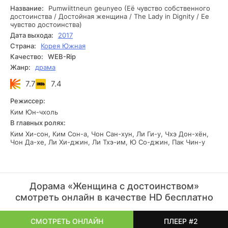
сказать - она принесет еще больше бед в жизнь бывшей
Название:
Pumwiittneun geunyeo (Её чувство собственного
богатушки.
достоинства / Достойная женщина / The Lady in Dignity / Ее
чувство достоинства)
Дата выхода:
2017
Страна:
Корея Южная
Качество:
WEB-Rip
Жанр:
драма
7.7
7.4
Режиссер:
Ким Юн-чхоль
В главных ролях:
Ким Хи-сон, Ким Сон-а, Чон Сан-хун, Ли Ги-у, Чхэ Дон-хён,
Чон Да-хе, Ли Хи-джин, Ли Тхэ-им, Ю Со-джин, Пак Чин-у
Дорама «Женщина с достоинством»
смотреть онлайн в качестве HD бесплатно
СМОТРЕТЬ ОНЛАЙН
ПЛЕЕР #2