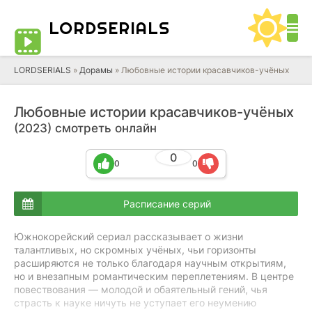
LORD
SERIALS
LORDSERIALS
»
Дорамы
»
Любовные истории красавчиков-учёных
Любовные истории красавчиков-учёных
(2023) смотреть онлайн
0
0
0
Расписание серий
Южнокорейский сериал рассказывает о жизни
талантливых, но скромных учёных, чьи горизонты
расширяются не только благодаря научным открытиям,
но и внезапным романтическим переплетениям. В центре
повествования — молодой и обаятельный гений, чья
страсть к науке ничуть не уступает его неумению