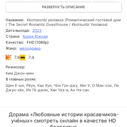
справляться с любовными переживаниями. Атмосфера
сериала полна интеллектуальной притягательности и
РАЗВЕРНУТЬ ОПИСАНИЕ
забавных ситуаций, которые заставят героя пересмотреть
свои взгляды на жизнь и любовь. История держит зрителя
Название:
Kkotseonbi yeolaesa (Романтический гостевой дом
в напряжении, предлагая баланс между личными
/ The Secret Romantic Guesthouse / Kkotsunbi Yeolaesa)
отношениями и научными достижениями, бросая вызов
Дата выхода:
2023
стереотипам о том, что настоящая любовь и наука не
Страна:
Корея Южная
могут сосуществовать.
Качество:
FHD (1080p)
Жанр:
мелодрама
7.8
7.4
Режиссер:
Ким Джон-мин
В главных ролях:
Щин Е-ын, Рёун, Кан Хун, Чон Гон-джу, Хён У, О Ман-сок, Ли
Джун-хёк, Ин Гё-джин, Хан Чхэ-а, Ан Нэ-сан
Дорама «Любовные истории красавчиков-
учёных» смотреть онлайн в качестве HD
бесплатно