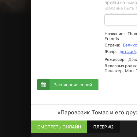
прийти на пом
желание быть 
коллег, так и 
что делает его
непредсказуем
позволяет мал
Название:
Thom
Friends
Страна:
Велико
Жанр:
детский
Режиссер:
Дэви
В главных ролях
Галлахер, Мэтт
Расписание серий
«Паровозик Томас и его дру
СМОТРЕТЬ ОНЛАЙН
ПЛЕЕР #2