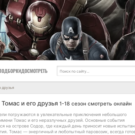
ПОДБОРКИ
ДОСМОТРЕТЬ
о друзья
 Томас и его друзья
1-18 сезон смотреть онлайн
тели погружаются в увлекательные приключения небольшого
 имени Томас и его неразлучных друзей. Основные события
ся на острове Содор, где каждый день приносит новые испытан
тия. Томас — энергичный и любопытный паровозик, всегда гото