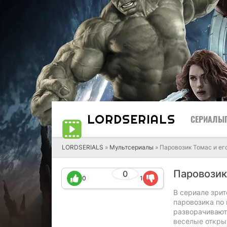
LORD
SERIALS
СЕРИАЛЫ
LORDSERIALS
»
Мультсериалы
»
Паровозик Томас и ег
Паровозик
0
0
1
В сериале зри
паровозика по
разворачивают
веселые откры