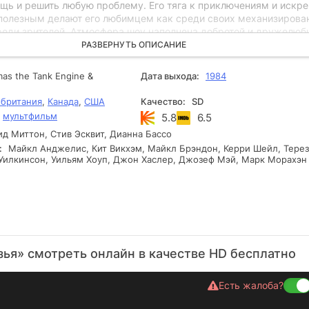
ощь и решить любую проблему. Его тяга к приключениям и искр
полезным делают его любимцем как среди своих механизирова
среди зрителей. Атмосфера шоу наполнена добротой и дружелюб
 подходящим для семейного просмотра. Интрига строится на
РАЗВЕРНУТЬ ОПИСАНИЕ
ых поворотах судьбы, уроках дружбы и командной работы, что
еньким зрителям учиться важным жизненным ценностям.
as the Tank Engine &
Дата выхода:
1984
британия
,
Канада
,
США
Качество:
SD
,
мультфильм
5.8
6.5
д Миттон, Стив Эсквит, Дианна Бассо
:
Майкл Анджелис, Кит Викхэм, Майкл Брэндон, Керри Шейл, Терез
 Уилкинсон, Уильям Хоуп, Джон Хаслер, Джозеф Мэй, Марк Морахэн
зья» смотреть онлайн в качестве HD бесплатно
Есть жалоба?