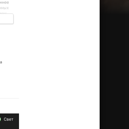
еннее
нных
ием,
а
Свет