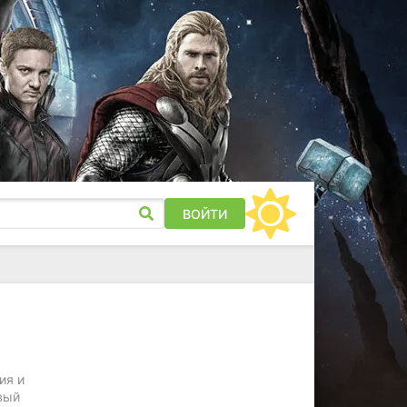
ВОЙТИ
ия и
вый