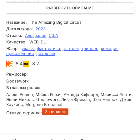
превращающий существование героев в жестокое
представление ради собственного развлечения. Главная
РАЗВЕРНУТЬ ОПИСАНИЕ
героиня получает имя Помни и вместе с остальными
пытается сохранить рассудок, разобраться в
Название:
The Amazing Digital Circus
происходящем и найти способ выбраться из этого
Дата выхода:
2023
цифрового кошмара, где страх и безумие становятся
Страна:
Австралия
,
США
частью повседневности.
Качество:
WEB-DL
Жанр:
ужасы
,
фантастика
,
фэнтези
,
триллер
,
комедия
,
приключения
,
детектив
8.4
8.2
Режиссер:
Gooseworx
В главных ролях:
Алекс Рошон, Майкл Ковач, Аманда Хаффорд, Марисса Ленти,
Эшли Николс, Gooseworx, Лиззи Фриман, Шон Чиплок, Джек
Хоукинс, Morgane Brehamel
Завершён
Статус сериала: