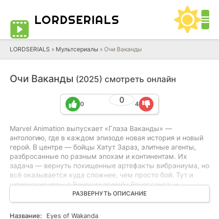
LORD
SERIALS
LORDSERIALS
»
Мультсериалы
»
Очи Ваканды
Очи Ваканды
(2025) смотреть онлайн
0
0
4
Marvel Animation выпускает «Глаза Ваканды» —
антологию, где в каждом эпизоде новая история и новый
герой. В центре — бойцы Хатут Зараз, элитные агенты,
разбросанные по разным эпохам и континентам. Их
задача — вернуть похищенные артефакты вибраниума, но
всё оказывается куда сложнее, чем просто бой. Тут и
шпионские игры в Венеции времён Ренессанса, и
сражения с нацистами во Вторую мировую. Каждый
РАЗВЕРНУТЬ ОПИСАНИЕ
герой сталкивается не только с врагами, но и с выбором,
который может изменить всё. Сериал показывает, что
Название:
Eyes of Wakanda