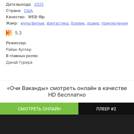
сила — это не только технология или оружие, но и то, за
Дата выхода:
2025
что ты готов стоять.
Страна:
США
Качество:
WEB-Rip
Жанр:
мультфильм
,
фантастика
,
боевик
,
драма
,
приключения
5.3
Режиссер:
Райан Куглер
В главных ролях:
Данай Гурира
«Очи Ваканды» смотреть онлайн в качестве
HD бесплатно
СМОТРЕТЬ ОНЛАЙН
ПЛЕЕР #2