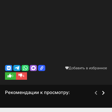
Добавить в избранное
0
4
Рекомендации к просмотру:
Боевые корабли
Легенды Спарка
1 сезон
1 сезон