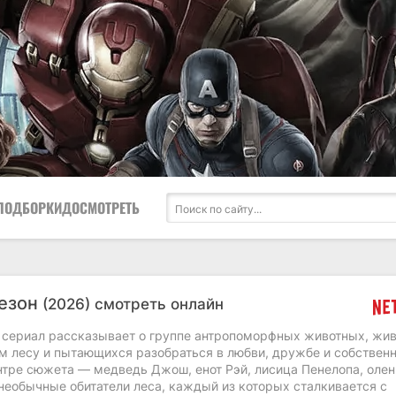
ПОДБОРКИ
ДОСМОТРЕТЬ
сезон
(2026) смотреть онлайн
сериал рассказывает о группе антропоморфных животных, жи
м лесу и пытающихся разобраться в любви, дружбе и собствен
ентре сюжета — медведь Джош, енот Рэй, лисица Пенелопа, оле
необычные обитатели леса, каждый из которых сталкивается с