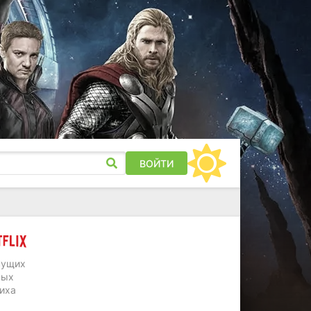
ВОЙТИ
вущих
ных
ниха