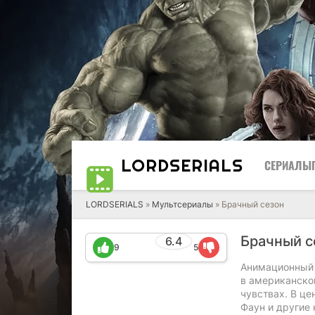
LORD
SERIALS
СЕРИАЛЫ
LORDSERIALS
»
Мультсериалы
»
Брачный сезон
Брачный 
6.4
9
5
Анимационный 
в американско
чувствах. В ц
Фаун и другие 