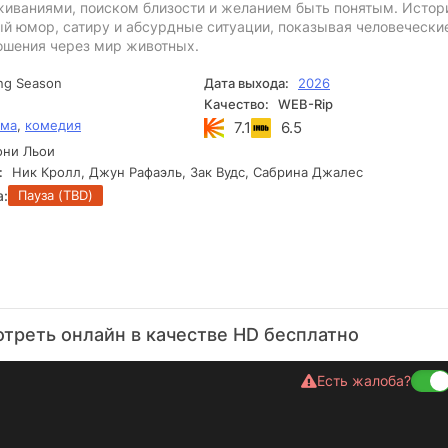
иваниями, поиском близости и желанием быть понятым. Истор
ый юмор, сатиру и абсурдные ситуации, показывая человечески
ношения через мир животных.
ng Season
Дата выхода:
2026
Качество:
WEB-Rip
ама
,
комедия
7.1
6.5
ни Льои
:
Ник Кролл, Джун Рафаэль, Зак Вудс, Сабрина Джалес
а:
Пауза (TBD)
треть онлайн в качестве HD бесплатно
Есть жалоба?