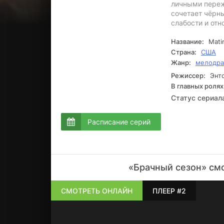
личными переж
сочетает чёрн
слабости и от
Название:
Mati
Страна:
США
Жанр:
мелодр
Режиссер:
Энто
В главных ролях
Статус сериал
Расписание серий
«Брачный сезон» смо
СМОТРЕТЬ ОНЛАЙН
ПЛЕЕР #2