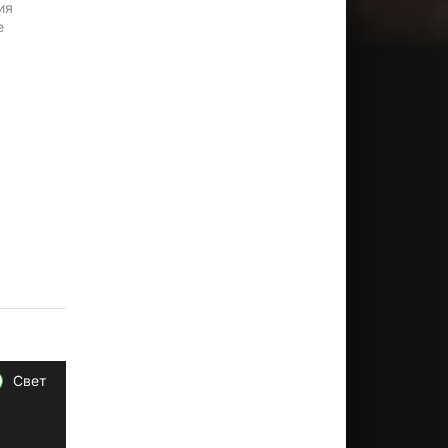
ия
е
Свет