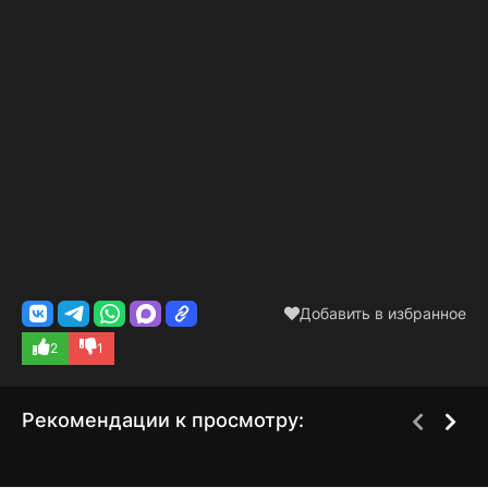
Добавить в избранное
2
1
Рекомендации к просмотру:
Приключения Энид
Борцы за свободу:
1 сезон
2 сезон