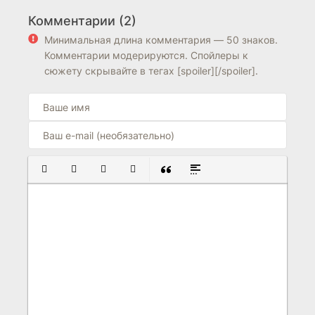
Блайтон
Луч
Комментарии (2)
7.3
6.3
5.9
Минимальная длина комментария — 50 знаков.
Комментарии модерируются. Спойлеры к
сюжету скрывайте в тегах [spoiler][/spoiler].
ПОЛУЖИРНЫЙ
КУРСИВ
ПОДЧЕРКНУТЫЙ
ЗАЧЕРКНУТЫЙ
ВСТАВКА ЦИТАТЫ
ВСТАВКА СПОЙЛЕРА