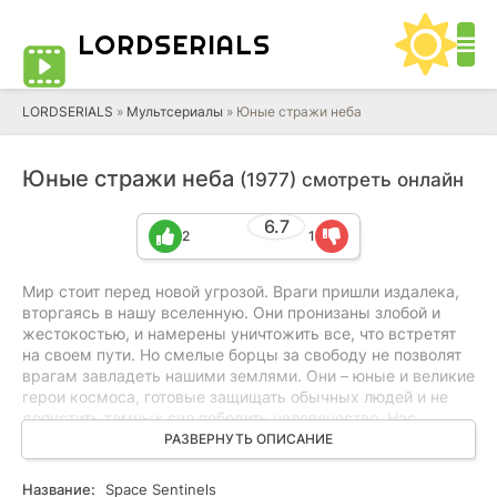
LORD
SERIALS
LORDSERIALS
»
Мультсериалы
»
Юные стражи неба
Юные стражи неба
(1977) смотреть онлайн
6.7
2
1
Мир стоит перед новой угрозой. Враги пришли издалека,
вторгаясь в нашу вселенную. Они пронизаны злобой и
жестокостью, и намерены уничтожить все, что встретят
на своем пути. Но смелые борцы за свободу не позволят
врагам завладеть нашими землями. Они – юные и великие
герои космоса, готовые защищать обычных людей и не
допустить темных сил победить человечество. Нас
ожидает по-настоящему захватывающая история, полная
РАЗВЕРНУТЬ ОПИСАНИЕ
неожиданных открытий и удивительных результатов.
Впереди нас ждет эпическая битва!
Название:
Space Sentinels