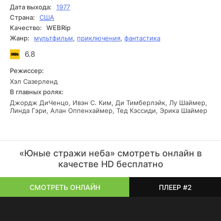
Дата выхода:
1977
Страна:
США
Качество:
WEBRip
Жанр:
мультфильм
,
приключения
,
фантастика
6.8
Режиссер:
Хэл Сазерленд
В главных ролях:
Джордж ДиЧенцо, Ивэн С. Ким, Ди Тимберлэйк, Лу Шаймер,
Линда Гэри, Алан Оппенхаймер, Тед Кэссиди, Эрика Шаймер
«Юные стражи неба» смотреть онлайн в
качестве HD бесплатно
СМОТРЕТЬ ОНЛАЙН
ПЛЕЕР #2