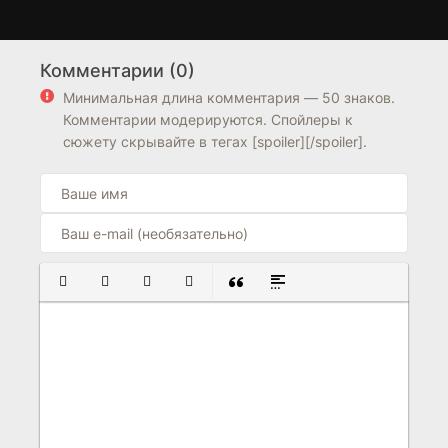
Третья смена
Любовная тревога
6 сезон
1 сезон
Комментарии (0)
8.2
8.0
6.6
Минимальная длина комментария — 50 знаков.
Комментарии модерируются. Спойлеры к
сюжету скрывайте в тегах [spoiler][/spoiler].
ПОЛУЖИРНЫЙ
КУРСИВ
ПОДЧЕРКНУТЫЙ
ЗАЧЕРКНУТЫЙ
ВСТАВКА ЦИТАТЫ
ВСТАВКА СПОЙЛЕРА