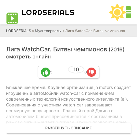
LORD
SERIALS
LORDSERIALS
»
Мультсериалы
»
Лига WatchCar. Битвы чемпионов
Лига WatchCar. Битвы чемпионов
(2016)
смотреть онлайн
10
5
0
Ближайшее время. Крупная организация jh motors создает
игрушечные автомобили watch-car с применением
современных технологий искусственного интеллекта (ai).
Соревнования с участием watch-car завоевывают
всемирную популярность. Главный герой Джино с
автомобилем bluewill присоединяется к состязаниям в
рамках лиги и мечтает о победе. Джино проводит целые
дни в автоцентре watch-car вместе со своими друзьями,
РАЗВЕРНУТЬ ОПИСАНИЕ
готовясь к турниру. В это же время появляется темная