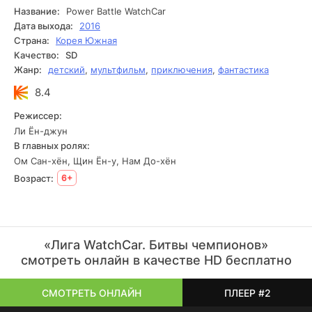
организация, которая пытается уничтожить все
Название:
Power Battle WatchCar
автомобили watch-car при помощи monster-car. Наши
Дата выхода:
2016
герои сделают все возможное, чтобы защитить свой город
Страна:
Корея Южная
и всех watch-car в мире. Ключ на пуск - и вперед!
Качество:
SD
Начинается самое захватывающее приключение!
Жанр:
детский
,
мультфильм
,
приключения
,
фантастика
8.4
Режиссер:
Ли Ён-джун
В главных ролях:
Ом Сан-хён, Щин Ён-у, Нам До-хён
Возраст:
6+
«Лига WatchCar. Битвы чемпионов»
смотреть онлайн в качестве HD бесплатно
СМОТРЕТЬ ОНЛАЙН
ПЛЕЕР #2