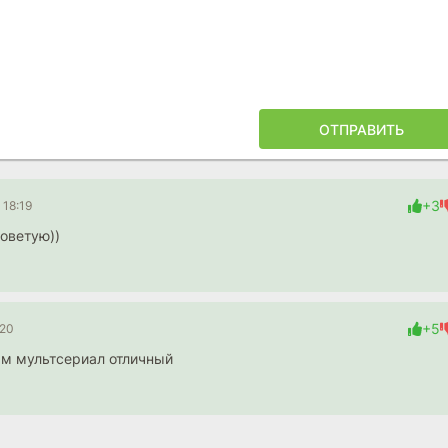
ОТПРАВИТЬ
+3
 18:19
оветую))
+5
:20
Шутки до ужаса детские, но сам мультсериал отличный