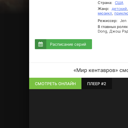
Страна:
США
Жанр:
детский
мюзикл
,
приклю
Режиссер:
Jen 
В главных ролях
Dong, Джош Рэд
Расписание серий
«Мир кентавров» смо
СМОТРЕТЬ ОНЛАЙН
ПЛЕЕР #2