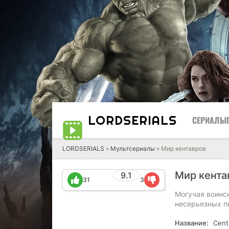
LORD
SERIALS
СЕРИАЛЫ
LORDSERIALS
»
Мультсериалы
»
Мир кентавров
Мир кента
9.1
31
3
Могучая воинс
несерьезных п
Название:
Cent