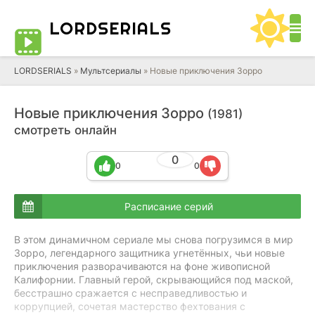
LORD
SERIALS
LORDSERIALS
»
Мультсериалы
»
Новые приключения Зорро
Новые приключения Зорро
(1981)
смотреть онлайн
0
0
0
Расписание серий
В этом динамичном сериале мы снова погрузимся в мир
Зорро, легендарного защитника угнетённых, чьи новые
приключения разворачиваются на фоне живописной
Калифорнии. Главный герой, скрывающийся под маской,
бесстрашно сражается с несправедливостью и
коррупцией, сочетая мастерство фехтования с