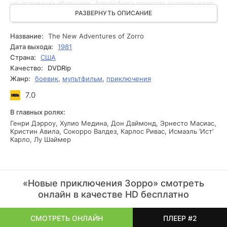
неуловимым обаянием. Атмосфера сериала очаровывает
зрителей загадочностью и романтикой, в каждой серии
РАЗВЕРНУТЬ ОПИСАНИЕ
подогревая интригу захватывающими битвами и
неожиданными поворотами. Харизматичный злодей,
Название:
The New Adventures of Zorro
стремящийся разоблачить Зорро, поднят на новый
Дата выхода:
1981
уровень злодейства, создавая напряжение, которое
Страна:
США
держит в напряжении от начала до конца.
Качество:
DVDRip
Интеллектуальные игры и смелые поступки героя не
Жанр:
боевик
,
мультфильм
,
приключения
только завораживают, но и заставляют вновь поверить в
торжество добра.
7.0
В главных ролях:
Генри Дэрроу, Хулио Медина, Дон Даймонд, Эрнесто Масиас,
Кристин Авила, Сокорро Валдез, Карлос Ривас, Исмаэль ’Ист’
Карло, Лу Шаймер
«Новые приключения Зорро» смотреть
онлайн в качестве HD бесплатно
СМОТРЕТЬ ОНЛАЙН
ПЛЕЕР #2