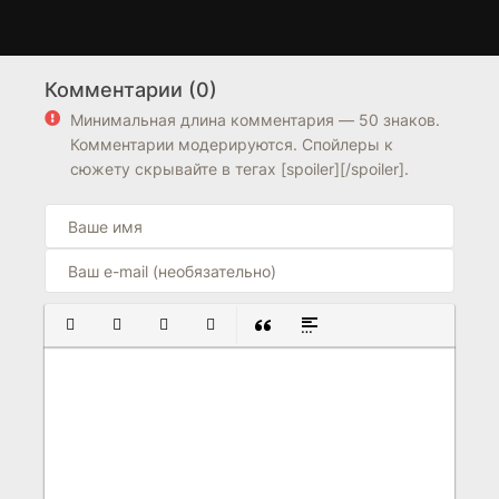
Зорро
Легенда о Зорро
3 сезон
1 сезон
Комментарии (0)
8.2
8.2
7.7
7.6
Минимальная длина комментария — 50 знаков.
Комментарии модерируются. Спойлеры к
сюжету скрывайте в тегах [spoiler][/spoiler].
ПОЛУЖИРНЫЙ
КУРСИВ
ПОДЧЕРКНУТЫЙ
ЗАЧЕРКНУТЫЙ
ВСТАВКА ЦИТАТЫ
ВСТАВКА СПОЙЛЕРА