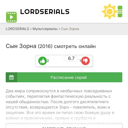
LORD
SERIALS
LORDSERIALS
»
Мультсериалы
»
Сын Зорна
Сын Зорна
(2016) смотреть онлайн
6.7
2
1
Расписание серий
Два мира соприкоснутся в необычных повседневных
событиях, переплетая фантастическую реальность с
нашей обыденностью. После долгого десятилетнего
отсутствия, возвращается Зорн - повелитель, воин и
защитник. Все это время он питал свою боевую душу в
войнах и приключениях, привык к грубости и
неукротимости адреналина. Всегда отличавшийся от своей