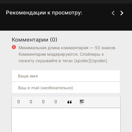
Рекомендации к просмотру:
В завязке
Бесстрашный
3 сезон
2 сезон
Комментарии (0)
7.1
7.2
7.9
Минимальная длина комментария — 50 знаков.
Комментарии модерируются. Спойлеры к
сюжету скрывайте в тегах [spoiler][/spoiler].
ПОЛУЖИРНЫЙ
КУРСИВ
ПОДЧЕРКНУТЫЙ
ЗАЧЕРКНУТЫЙ
ВСТАВКА ЦИТАТЫ
ВСТАВКА СПОЙЛЕРА