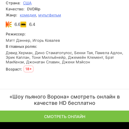
Страна:
США
Качество:
DVDRip
Жанр:
комедия
,
мультфильм
6.6
6.4
Режиссер:
Мэтт Дэннер, Игорь Ковалев
В главных ролях:
Дэвид Херман, Дино Стаматопулос, Бекки Тая, Памела Адлон,
Эрик Каплан, Тони Милльёнейр, Джемейн Клемент, Брэт
МакКензи, Джонатан Славин, Джеки Мэйсон
Возраст:
18+
«Шоу пьяного Ворона» смотреть онлайн в
качестве HD бесплатно
СМОТРЕТЬ ОНЛАЙН