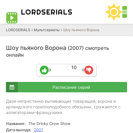
LORD
SERIALS
LORDSERIALS
»
Мультсериалы
»
Шоу пьяного Ворона
Шоу пьяного Ворона
(2007) смотреть
онлайн
10
3
0
Расписание серий
Двое непрестанно выпивающих товарищей, ворона и
ирландского гориллоподобного обезьяны, сражаются с
аллигаторами-французами.
Название:
The Drinky Crow Show
Дата выхода:
2007