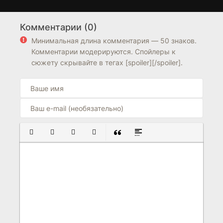
Торн: Пуганая ворона
Мисс Ворона и мистер
1 сезон
1 сезон
Ящерица
Комментарии (0)
6.8
6.5
7.6
7.4
Минимальная длина комментария — 50 знаков.
Комментарии модерируются. Спойлеры к
сюжету скрывайте в тегах [spoiler][/spoiler].
ПОЛУЖИРНЫЙ
КУРСИВ
ПОДЧЕРКНУТЫЙ
ЗАЧЕРКНУТЫЙ
ВСТАВКА ЦИТАТЫ
ВСТАВКА СПОЙЛЕРА