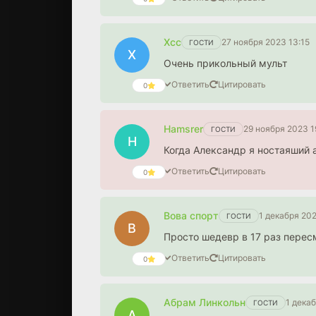
Хсс
27 ноября 2023 13:15
ГОСТИ
Х
Очень прикольный мульт
Ответить
Цитировать
0
Hamsrer
29 ноября 2023 1
ГОСТИ
H
Когда Александр я ностаяший
Ответить
Цитировать
0
Вова спорт
1 декабря 20
ГОСТИ
В
Просто шедевр в 17 раз пере
Ответить
Цитировать
0
Абрам Линкольн
1 дека
ГОСТИ
А