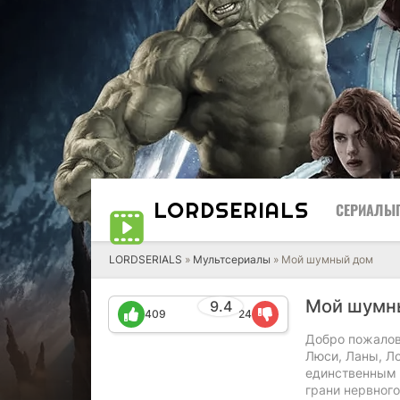
LORD
SERIALS
СЕРИАЛЫ
LORDSERIALS
»
Мультсериалы
»
Мой шумный дом
Мой шумн
9.4
409
24
Добро пожалов
Люси, Ланы, Ло
единственным 
грани нервног