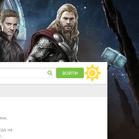
ВОЙТИ
инн,
гда на
ы,