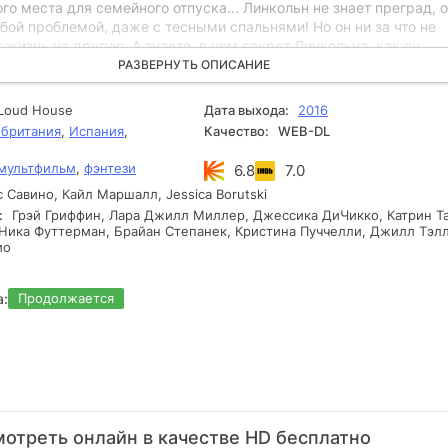
го места для семейного отпуска... Линкольн не знает преград, 
бой проблемой, даже с тесными спальнями! Но он ни за что не
 жизнь на другую. А знаете, в чем секрет Линкольна, как он
 этим шумным домом? У него всегда есть план, который помога
РАЗВЕРНУТЬ ОПИСАНИЕ
всеми препятствиями, созданными его сестрами. И он может вс
 небольшой помощью своего верного друга Клайда.
Loud House
Дата выхода:
2016
британия
,
Испания
,
Качество:
WEB-DL
мультфильм
,
фэнтези
6.8
7.0
 Савино, Кайл Маршалл, Jessica Borutski
:
Грэй Гриффин, Лара Джилл Миллер, Джессика ДиЧикко, Катрин Т
Ника Футтерман, Брайан Степанек, Кристина Пуччелли, Джилл Тэлл
ио
а:
Продолжается
отреть онлайн в качестве HD бесплатно