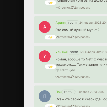
появляются хотя бы на
0
Ответить
Цитировать
Арина
24 января 2023 20:
ГОСТИ
А
Это самый лучший мульт ?
Ответить
Цитировать
0
Ульяна
29 января 2023 18
ГОСТИ
У
Роман, вообще то Netflix учас
токсиком..... Также запретил
0
ориентации
Ответить
Цитировать
Пон
19 ноября 2023 20:53
ГОСТИ
П
Скажите серию и сезон где Бо
Ответить
Цитировать
0