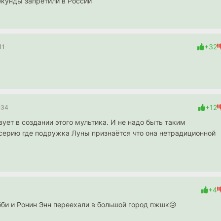
 долю секунды запретили в России
+32
11
+12
:34
твует в создании этого мультика. И не надо быть таким
и серию где подружка Луны признаётся что она нетрадиционной
+4
бби и Ронин Энн переехали в большой город пжшк😥