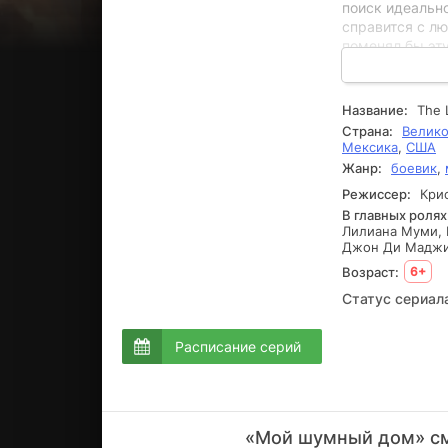
поиск идеально
справится с лю
поменял бы эту
справляется с
справиться со 
реализовать с
Название:
The 
Страна:
Велико
Мексика
,
США
Жанр:
боевик
,
Режиссер:
Крис
В главных ролях
Лилиана Муми, 
Джон Ди Мадж
Возраст:
6+
Статус сериал
Расписание серий
«Мой шумный дом» см