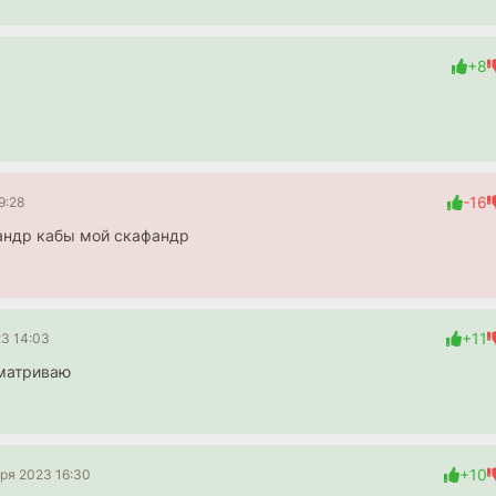
+8
-16
9:28
 андр кабы мой скафандр
+11
23 14:03
сматриваю
+10
бря 2023 16:30