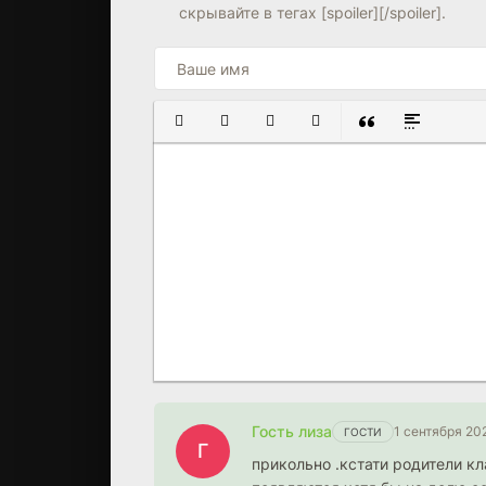
7.4
6.8
скрывайте в тегах [spoiler][/spoiler].
ПОЛУЖИРНЫЙ
КУРСИВ
ПОДЧЕРКНУТЫЙ
ЗАЧЕРКНУТЫЙ
ВСТАВКА ЦИТАТ
ВСТАВКА С
Гость лиза
1 сентября 20
ГОСТИ
Г
прикольно .кстати родители к