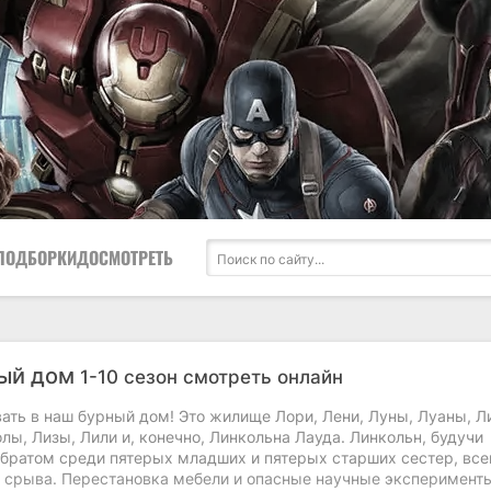
ПОДБОРКИ
ДОСМОТРЕТЬ
ый дом
1-10 сезон смотреть онлайн
ать в наш бурный дом! Это жилище Лори, Лени, Луны, Луаны, Л
лы, Лизы, Лили и, конечно, Линкольна Лауда. Линкольн, будучи
братом среди пятерых младших и пятерых старших сестер, все
о срыва. Перестановка мебели и опасные научные эксперимент