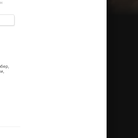
он
ет ему
е это
абер,
и,