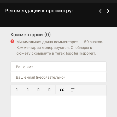
Рекомендации к просмотру:
Шоу Чашека!
Моменты 18-летия
3 сезон
1 сезон
Комментарии (0)
7.4
7.4
7.7
7.4
Минимальная длина комментария — 50 знаков.
Комментарии модерируются. Спойлеры к
сюжету скрывайте в тегах [spoiler][/spoiler].
ПОЛУЖИРНЫЙ
КУРСИВ
ПОДЧЕРКНУТЫЙ
ЗАЧЕРКНУТЫЙ
ВСТАВКА ЦИТАТЫ
ВСТАВКА СПОЙЛЕРА