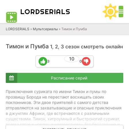
LORD
SERIALS
LORDSERIALS
»
Мультсериалы
»
Тимон и Пумба
Тимон и Пумба
1, 2, 3 сезон смотреть онлайн
10
3
0
Расписание серий
Приключения суриката по имени Тимон и пумы по
прозвищу Борода не перестают восхищать своих
поклонников. Эти двое приятелей с самого детства
отправляются на захватывающие и опасные приключения
в джунглях Африки, где встречаются с различными
существами. Тимон, хитроумный и быстроногий сурикат,
всегда готов к новому и неизвестному. Его бесстрашие и