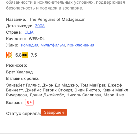
обязанности в исключительных условиях, поддерживая
безопасность и порядок в зоопарке.
Название:
The Penguins of Madagascar
Дата выхода:
2008
Страна:
США
Качество:
WEB-DL
Жанр:
комедия
,
мультфильм
,
приключения
6.8
7.5
Режиссер:
Брэт Хааланд
В главных ролях:
Элизабет Гиллис, Джон Ди Маджио, Том МакГрат, Джефф
Беннетт, Джеймс Патрик Стюарт, Энди Рихтер, Кевин Майкл
Ричардсон, Дэнни Джейкобс, Николь Салливан, Мэри Шир
Возраст:
6+
Завершён
Статус сериала: