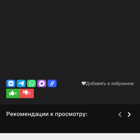
Добавить в избранное
4
0
Рекомендации к просмотру:
Без (глупых) проблем
Ода к радости
1 сезон
1 сезон