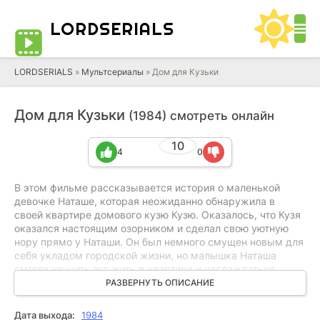
LORD
SERIALS
LORDSERIALS
»
Мультсериалы
»
Дом для Кузьки
Дом для Кузьки
(1984) смотреть онлайн
10
4
0
В этом фильме рассказывается история о маленькой
девочке Наташе, которая неожиданно обнаружила в
своей квартире домового кузю Кузю. Оказалось, что Кузя
оказался настоящим озорником и сделал свою уютную
нору прямо у Наташи. Он был немного смущен новым для
себя укладом городской жизни, но малышка Наташа
смогла научить его жить в квартире и наслаждаться
всеми удобствами города. Кузя быстро освоился и стал
РАЗВЕРНУТЬ ОПИСАНИЕ
неотъемлемой частью этой семьи, обеспечивая им
своими веселыми выходками множество смеха и
Дата выхода:
1984