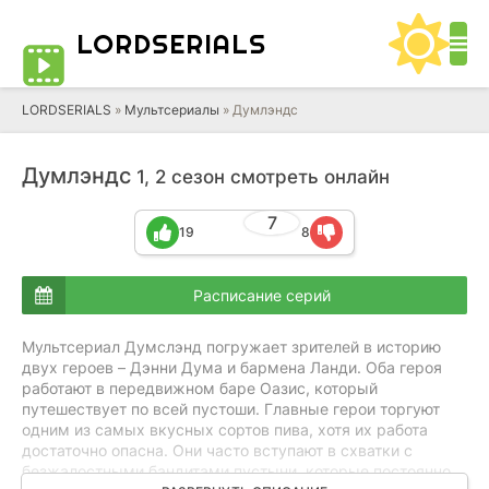
LORD
SERIALS
LORDSERIALS
»
Мультсериалы
»
Думлэндс
Думлэндс
1, 2 сезон смотреть онлайн
7
19
8
Расписание серий
Мультсериал Думслэнд погружает зрителей в историю
двух героев – Дэнни Дума и бармена Ланди. Оба героя
работают в передвижном баре Оазис, который
путешествует по всей пустоши. Главные герои торгуют
одним из самых вкусных сортов пива, хотя их работа
достаточно опасна. Они часто вступают в схватки с
безжалостными бандитами пустыни, которые постоянно