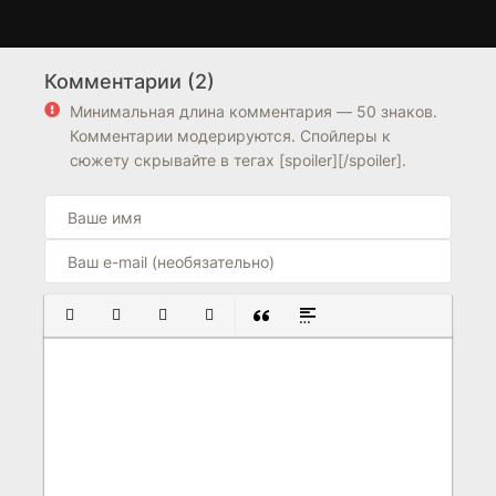
Космические ковбои
Эверест и невидимый
1 сезон
2 сезон
город
Комментарии (2)
7.3
6.5
Минимальная длина комментария — 50 знаков.
Комментарии модерируются. Спойлеры к
сюжету скрывайте в тегах [spoiler][/spoiler].
ПОЛУЖИРНЫЙ
КУРСИВ
ПОДЧЕРКНУТЫЙ
ЗАЧЕРКНУТЫЙ
ВСТАВКА ЦИТАТЫ
ВСТАВКА СПОЙЛЕРА