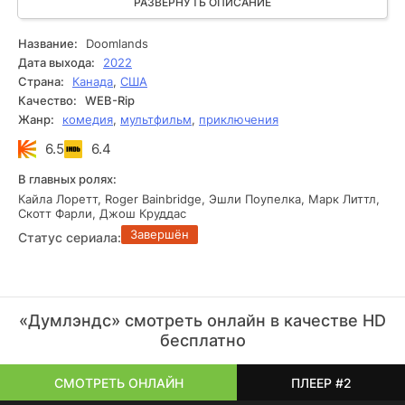
докучают им. Кроме того, в этих адских местах можно
РАЗВЕРНУТЬ ОПИСАНИЕ
встретить и существ из потустороннего мира с
невероятными сверхъестественными способностями.
Название:
Doomlands
Главное для героев в такой обстановке – сохранять
Дата выхода:
2022
рассудок.
Страна:
Канада
,
США
Качество:
WEB-Rip
Жанр:
комедия
,
мультфильм
,
приключения
6.5
6.4
В главных ролях:
Кайла Лоретт, Roger Bainbridge, Эшли Поупелка, Марк Литтл,
Скотт Фарли, Джош Круддас
Завершён
Статус сериала:
«Думлэндс» смотреть онлайн в качестве HD
бесплатно
СМОТРЕТЬ ОНЛАЙН
ПЛЕЕР #2