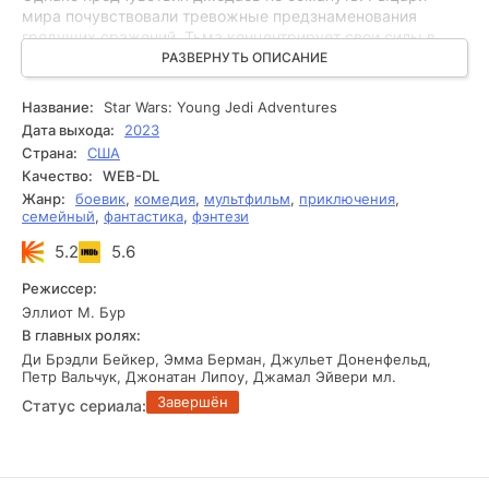
мира почувствовали тревожные предзнаменования
грядущих сражений. Тьма концентрирует свои силы в
разных уголках вселенной, жаждущая нанести фатальный
РАЗВЕРНУТЬ ОПИСАНИЕ
удар. Молодые представители различных рас покидают
свои домы, мечтая стать учениками Джедайской школы.
Название:
Star Wars: Young Jedi Adventures
Среди них есть один подросток из рода людей. Главные
Дата выхода:
2023
герои мечтают стать настоящими героями. Падаваны и их
Страна:
США
наставники должны научиться контролировать Силу,
Качество:
WEB-DL
которая ждет их опасные приключения и славные
Жанр:
боевик
,
комедия
,
мультфильм
,
приключения
,
подвиги.
семейный
,
фантастика
,
фэнтези
5.2
5.6
Режиссер:
Эллиот М. Бур
В главных ролях:
Ди Брэдли Бейкер, Эмма Берман, Джульет Доненфельд,
Петр Вальчук, Джонатан Липоу, Джамал Эйвери мл.
Завершён
Статус сериала: