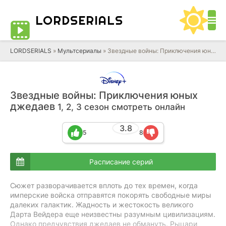
LORD
SERIALS
LORDSERIALS
»
Мультсериалы
»
Звездные войны: Приключения юных джедаев
Звездные войны: Приключения юных
джедаев
1, 2, 3 сезон смотреть онлайн
3.8
5
8
Расписание серий
Сюжет разворачивается вплоть до тех времен, когда
имперские войска отправятся покорять свободные миры
далеких галактик. Жадность и жестокость великого
Дарта Вейдера еще неизвестны разумным цивилизациям.
Однако предчувствия джедаев не обмануть. Рыцари