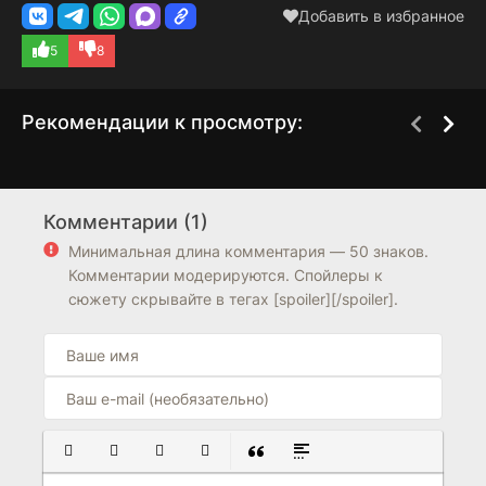
Добавить в избранное
5
8
Рекомендации к просмотру:
Звёздные войны:
Звёздные войны:
2 сезон
4 сезон
Сказания о джедаях
Повстанцы
Комментарии (1)
7.7
8.1
6.9
8.0
Минимальная длина комментария — 50 знаков.
Комментарии модерируются. Спойлеры к
сюжету скрывайте в тегах [spoiler][/spoiler].
ПОЛУЖИРНЫЙ
КУРСИВ
ПОДЧЕРКНУТЫЙ
ЗАЧЕРКНУТЫЙ
ВСТАВКА ЦИТАТЫ
ВСТАВКА СПОЙЛЕРА