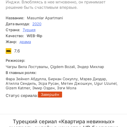
Инджи. Влюбляясь в нее мгновенно, он принимает
решение быть счастливым впервые.
Название:
Masumlar Apartmani
Дата выхода:
2020
Страна:
Турция
Качество:
WEB-Rip
Жанр:
драма
7.6
Режиссер:
Чагры Вила Лостувалы, Çigdem Bozali, Эндер Михлар
В главных ролях:
Фара Зейнеп Абдулла, Биркан Сокуллу, Мэрвэ Диздар,
Атилла Сендиль, Эсра Русан, Метин Джошкун, Ugur Uzunel,
Gizem Katmer, Эмир Озден, Эзги Мола
Завершён
Статус сериала:
Турецкий сериал «Квартира невинных»