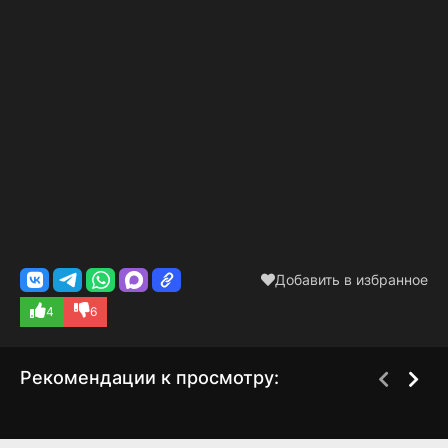
Добавить в избранное
4
6
Рекомендации к просмотру:
Жизнь в квадратах
Большая семья
1 сезон
1 сезон