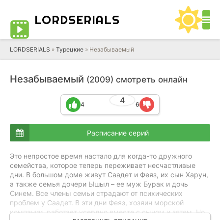
LORD
SERIALS
LORDSERIALS
»
Турецкие
»
Незабываемый
Незабываемый
(2009) смотреть онлайн
4
4
6
Расписание серий
Это непростое время настало для когда-то дружного
семейства, которое теперь переживает несчастливые
дни. В большом доме живут Саадет и Феяз, их сын Харун,
а также семья дочери Ышыл – ее муж Бурак и дочь
Синем. Все члены семьи страдают от психических
проблем у Саадет. В эти дни Феяз, хозяин морской
компании, работает усердно вместе с сыном и зятем. Но