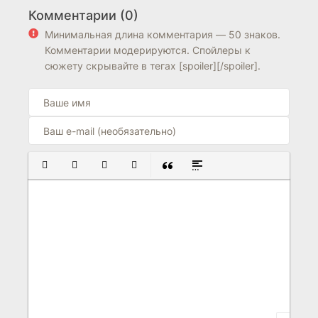
Комментарии (0)
6.2
6.5
5.0
Минимальная длина комментария — 50 знаков.
Комментарии модерируются. Спойлеры к
сюжету скрывайте в тегах [spoiler][/spoiler].
ПОЛУЖИРНЫЙ
КУРСИВ
ПОДЧЕРКНУТЫЙ
ЗАЧЕРКНУТЫЙ
ВСТАВКА ЦИТАТЫ
ВСТАВКА СПОЙЛЕРА