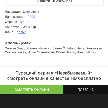
все меняется, когда становится известно, что Харун
РАЗВЕРНУТЬ ОПИСАНИЕ
встречается с двумя сестрами одновременно. Эда, одна
из сестер, только что выздоровела после развода, а
Название:
Unutulmaz
Мельда, другая сестра, только что приняла работу в
Дата выхода:
2009
компании. Турецкий сериал расскажет о сложных
Страна:
Турция
отношениях внутри семьи и о трудностях, которые им
Качество:
WEB-Rip
придется преодолеть на своем пути.
Жанр:
драма
В главных ролях:
Серхан Яваш, Озлем Йылмаз, Sinem Öztufan, Нихат Алтынкая,
Фикрет Хакан, Алие Узунатаган, Хакан Ванли, Аныл Челик
Турецкий сериал «Незабываемый»
смотреть онлайн в качестве HD бесплатно
СМОТРЕТЬ ОНЛАЙН
ПЛЕЕР #2