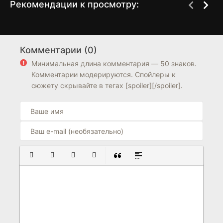
Рекомендации к просмотру:
Королева ночи
Запах сундука
1 сезон
2 сезон
Комментарии (0)
7.9
5.6
5.7
Минимальная длина комментария — 50 знаков.
Комментарии модерируются. Спойлеры к
сюжету скрывайте в тегах [spoiler][/spoiler].
ПОЛУЖИРНЫЙ
КУРСИВ
ПОДЧЕРКНУТЫЙ
ЗАЧЕРКНУТЫЙ
ВСТАВКА ЦИТАТЫ
ВСТАВКА СПОЙЛЕРА