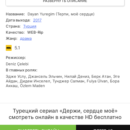
трудности, Эльван стойко переносит супружескую жизнь
РАЗВЕРНУТЬ ОПИСАНИЕ
с ним, ведь у них рождаются двое прекрасных детей –
дочь Серай и сын Селим. Однажды происходит
Название:
Dayan Yuregim (Терпи, моё сердце)
несчастный случай, в котором пострадал Селим, и владея
Дата выхода:
2017
собой в ярости, Эльван уничтожает Тахира навсегда,
Страна:
Турция
чтобы защитить своего сына.
Качество:
WEB-Rip
Жанр:
драма
5.1
Режиссер:
Deniz Çelebi
В главных ролях:
Эдже Услу, Джансель Эльчин, Нилай Дениз, Берк Атан, Эге
Айдан, Дидем Инселел, Тунджер Салман, Fulya Ülvan, Бора
Аккаш, Özlem Maden
Турецкий сериал «Держи, сердце моё»
смотреть онлайн в качестве HD бесплатно