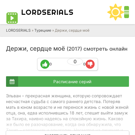
LORD
SERIALS
LORDSERIALS
»
Турецкие
»
Держи, сердце моё
Держи, сердце моё
(2017) смотреть онлайн
0
0
0
Расписание серий
Эльван – прекрасная женщина, которую сопровождает
несчастная судьба с самого раннего детства. Потеряв
мать в юном возрасте и не перенося жизнь с новой женой
отца, она, едва исполнившись 18 лет, спешит выйти замуж
за Тахира, наивно надеясь на спокойную жизнь. Каково
же было ее разочарование, когда она обнаружила, что
Тахир – картежник и алкоголик. Несмотря на лишения и