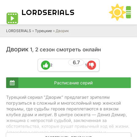
LORD
SERIALS
LORDSERIALS
»
Турецкие
»
Дворик
Дворик
1, 2 сезон смотреть онлайн
6.7
2
1
Расписание серий
Турецкий сериал "Дворик" предлагает зрителям
погрузиться в сложный и многослойный мир женской
тюрьмы, где судьбы героев переплетаются в вязком
клубке драм и интриг. В центре сюжета — Дениз Демир,
женщина с непростой судьбой, заключенная за
обстоятельства, которые рушат привычный ход её жизни.
Атмосфера сериала пропитана напряжением и