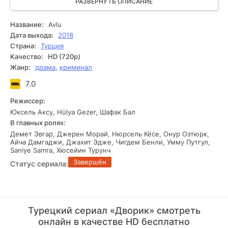
эмоциональной глубиной, что позволяет зрителю ощутить
РАЗВЕРНУТЬ ОПИСАНИЕ
себя на месте героев и сопереживать их борьбе за
справедливость и выживание. Интрига строится на
Название:
Avlu
личных и социальных конфликтов внутри тюремных стен,
Дата выхода:
2018
где каждый шаг может стать решающим. "Дворик"
Страна:
Турция
открывает перед зрителями суровый, но захватывающий
Качество:
HD (720p)
мир, в котором герои пытаются сохранить человечность и
Жанр:
драма
,
криминал
надежду.
7.0
Режиссер:
Юксель Аксу, Hülya Gezer, Шафак Бал
В главных ролях:
Демет Эвгар, Джерен Морай, Нюрсель Кёсе, Онур Озтюрк,
Айча Дамгаджи, Джахит Эдже, Чигдем Бенли, Умму Путгул,
Saniye Samra, Хюсейин Турунч
Завершён
Статус сериала:
Турецкий сериал «Дворик» смотреть
онлайн в качестве HD бесплатно