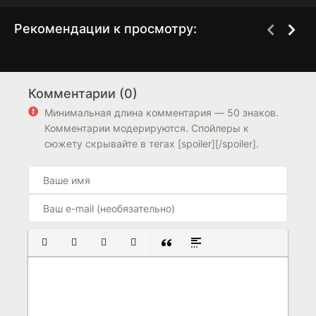
Рекомендации к просмотру:
Невеста-пленница
Любовь и надежда
1 сезон
1 сезон
Комментарии (0)
0
0
7.4
Минимальная длина комментария — 50 знаков.
Комментарии модерируются. Спойлеры к
сюжету скрывайте в тегах [spoiler][/spoiler].
ПОЛУЖИРНЫЙ
КУРСИВ
ПОДЧЕРКНУТЫЙ
ЗАЧЕРКНУТЫЙ
ВСТАВКА ЦИТАТЫ
ВСТАВКА СПОЙЛЕРА