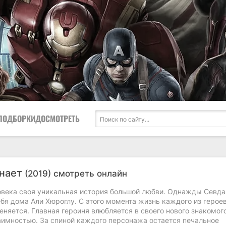
ПОДБОРКИ
ДОСМОТРЕТЬ
знает
(2019) смотреть онлайн
овека своя уникальная история большой любви. Однажды Севда
бя дома Али Хюроглу. С этого момента жизнь каждого из герое
няется. Главная героиня влюбляется в своего нового знакомого
заимностью. За спиной каждого персонажа остается печальное