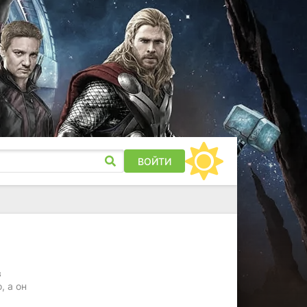
ВОЙТИ
в
, а он