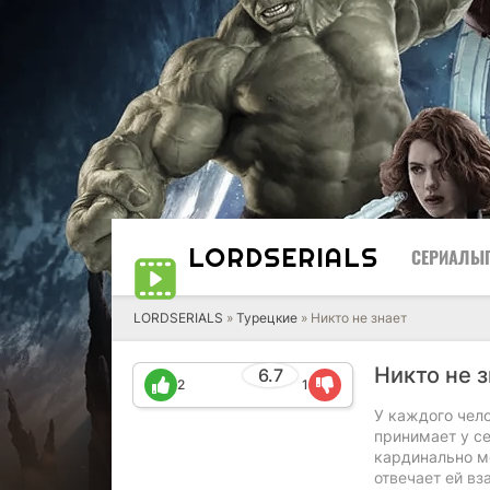
LORD
SERIALS
СЕРИАЛЫ
LORDSERIALS
»
Турецкие
»
Никто не знает
Никто не 
6.7
2
1
У каждого чел
принимает у се
кардинально ме
отвечает ей в