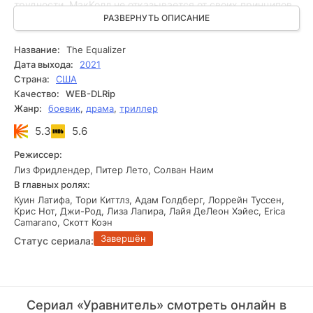
трудности, МакКолл не отказывается от своих принципов
и продолжает защищать тех, кто не может добиться
РАЗВЕРНУТЬ ОПИСАНИЕ
справедливости законным путём. Когда официальные
структуры оказываются бессильны, именно она приходит
Название:
The Equalizer
на помощь и берётся за самые сложные дела. В новом
Дата выхода:
2021
сезоне героиню ждут новые вызовы, опасные
Страна:
США
расследования и истории людей, нуждающихся в её
Качество:
WEB-DLRip
поддержке.
Жанр:
боевик
,
драма
,
триллер
5.3
5.6
Режиссер:
Лиз Фридлендер, Питер Лето, Солван Наим
В главных ролях:
Куин Латифа, Тори Киттлз, Адам Голдберг, Лоррейн Туссен,
Крис Нот, Джи-Род, Лиза Лапира, Лайя ДеЛеон Хэйес, Erica
Camarano, Скотт Коэн
Завершён
Статус сериала:
Сериал «Уравнитель» смотреть онлайн в